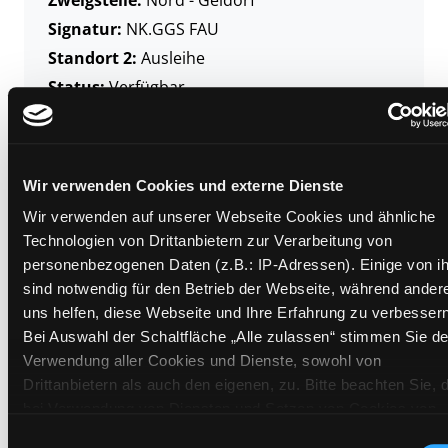
Signatur:
NK.GGS FAU
Standort 2:
Ausleihe
Status:
Verfügbar
Vorbestellungen:
0
Mediengruppe:
Sachbuch
Frist:
Wir verwenden Cookies und externe Dienste
Barcode:
1308SB02977
Wir verwenden auf unserer Webseite Cookies und ähnliche
Standort 3:
Technologien von Drittanbietern zur Verarbeitung von
personenbezogenen Daten (z.B.: IP-Adressen). Einige von i
sind notwendig für den Betrieb der Webseite, während ander
uns helfen, diese Webseite und Ihre Erfahrung zu verbessern
Zweigstelle:
Ost - Schillerstraße
Bei Auswahl der Schaltfläche „Alle zulassen“ stimmen Sie de
Signatur:
NK.GGS FAU
Verwendung aller Cookies und Dienste, sowohl von
Standort 2:
Ausleihe
Drittanbietern als auch den eigenen, zu. Bitte beachten Sie, 
bei Verwendung von Diensten und Setzen von Cookies von
Status:
Entliehen
Drittanbietern, eine Verarbeitung in unsicheren Drittländern
Einwilligungsauswahl
Vorbestellungen:
0