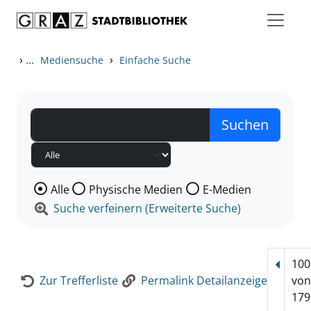
Zum Inhalt springen
Zur Detailanzeige springen
›
...
›
Mediensuche
Einfache Suche
Wählen Sie die Medienart nach der Sie suchen wollen
Alle
Physische Medien
E-Medien
Suche verfeinern (Erweiterte Suche)
100
Vorhe
Zur Trefferliste
Permalink Detailanzeige
vo
179