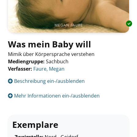
Was mein Baby will
Mimik über Körpersprache verstehen
Mediengruppe:
Sachbuch
Verfasser:
Suche nach diesem Verfasser
Faure, Megan
Beschreibung ein-/ausblenden
Mehr Informationen ein-/ausblenden
Exemplare
Zweigstelle:
Nord - Geidorf