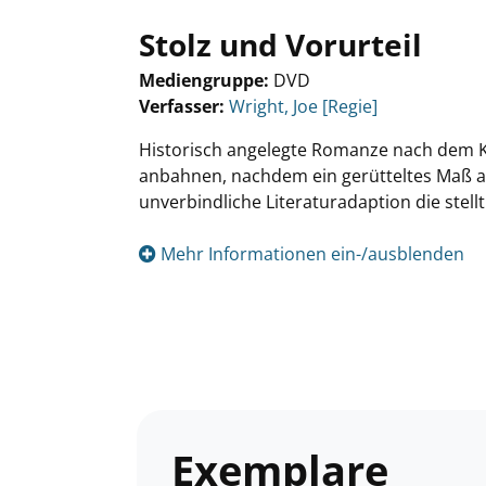
Stolz und Vorurteil
Mediengruppe:
DVD
Verfasser:
Suche nach diesem Verfasser
Wright, Joe [Regie]
Historisch angelegte Romanze nach dem Kl
anbahnen, nachdem ein gerütteltes Maß a
unverbindliche Literaturadaption die stel
Mehr Informationen ein-/ausblenden
Exemplare