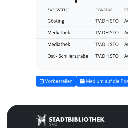
ZWEIGSTELLE
SIGNATUR
S
Gösting
TV.DH STO
A
Mediathek
TV.DH STO
A
Mediathek
TV.DH STO
A
Ost - Schillerstraße
TV.DH STO
A
Vorbestellen
Medium auf die Pos