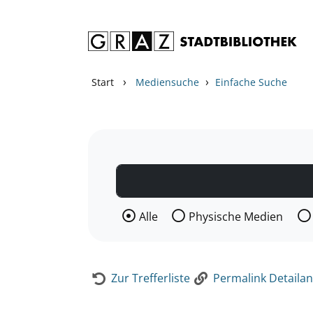
Zum Inhalt springen
Zur Detailanzeige springen
›
›
Start
Mediensuche
Einfache Suche
Wählen Sie die Medienart nach der Si
Alle
Physische Medien
Zur Trefferliste
Permalink Detailan