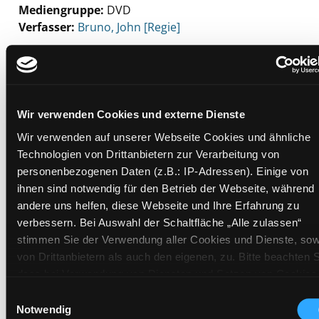
Mediengruppe:
DVD
Verfasser:
Suche nach diesem Verfasser
Bruno, John [Regie]
Beschreibung ein-/ausblenden
Mehr Informationen ein-/ausblenden
Wir verwenden Cookies und externe Dienste
Wir verwenden auf unserer Webseite Cookies und ähnliche
Exemplare
Technologien von Drittanbietern zur Verarbeitung von
personenbezogenen Daten (z.B.: IP-Adressen). Einige von
Zweigstelle:
Mediathek
ihnen sind notwendig für den Betrieb der Webseite, während
Signatur:
TV.DU VIR
andere uns helfen, diese Webseite und Ihre Erfahrung zu
verbessern. Bei Auswahl der Schaltfläche „Alle zulassen“
Standort 2:
Ausleihe
stimmen Sie der Verwendung aller Cookies und Dienste, sow
Status:
Verfügbar
von Drittanbietern als auch den eigenen, zu. Bitte beachten S
Vorbestellungen:
0
dass bei Verwendung von Diensten und Setzen von Cookies
Mediengruppe:
DVD
von Drittanbietern, eine Verarbeitung in unsicheren Drittlände
Einwilligungsauswahl
(Länder außerhalb des EWR ohne adäquates
Frist:
Notwendig