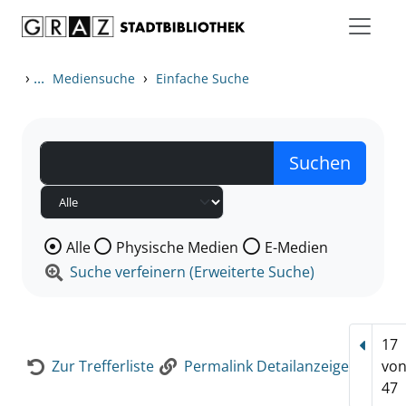
Zum Inhalt springen
Zur Detailanzeige springen
›
...
›
Mediensuche
Einfache Suche
Wählen Sie die Medienart nach der Sie suchen wollen
Alle
Physische Medien
E-Medien
Suche verfeinern (Erweiterte Suche)
17
Vorhe
Zur Trefferliste
Permalink Detailanzeige
vo
47