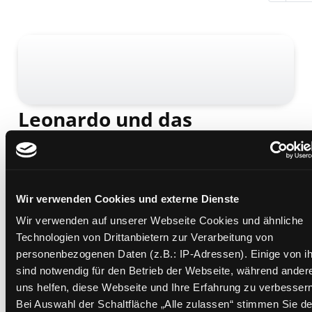
Leonardo und das
Geheimnis der Villa Medici
Mediengruppe:
Kinderbuch
Verfasser:
Bekker, Alfred
Wir verwenden Cookies und externe Dienste
Übergeordnetes Werk:
Leonardo, der
Meisterdetektiv von Florenz / Bekker, Alfred
Wir verwenden auf unserer Webseite Cookies und ähnliche
Technologien von Drittanbietern zur Verarbeitung von
Beschreibung ein-/ausblenden
personenbezogenen Daten (z.B.: IP-Adressen). Einige von i
sind notwendig für den Betrieb der Webseite, während ander
Mehr Informationen ein-/ausblenden
uns helfen, diese Webseite und Ihre Erfahrung zu verbessern
Bei Auswahl der Schaltfläche „Alle zulassen“ stimmen Sie de