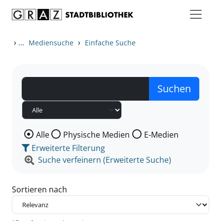
Zum Inhalt springen
Zu den Suchfiltern springen
Zur Trefferliste springen
›
...
›
Mediensuche
Einfache Suche
Wählen Sie die Medienart nach der Sie suchen wollen
Alle
Physische Medien
E-Medien
Erweiterte Filterung
Suche verfeinern (Erweiterte Suche)
Sortieren nach