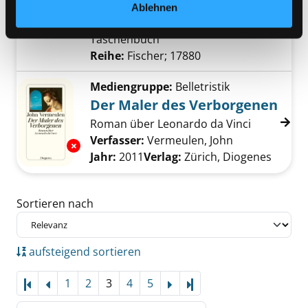
Jahr:
2009
Ablehnen
Verlag:
Frankfurt/M., Fischer
Taschenbuch
Reihe:
Fischer; 17880
Mediengruppe:
Belletristik
Der Maler des Verborgenen
Roman über Leonardo da Vinci
Verfasser:
Vermeulen, John
Suche nach di
Exemplar-Details von Der Maler des Verborg
Jahr:
2011
Verlag:
Zürich, Diogenes
Zu den Suchfiltern springen
Sortieren nach
aufsteigend sortieren
1
2
3
4
5
Letzte Seite