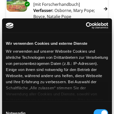
Exemplar-Details von Mit Anne und Philipp b
[mit Forscherhandbuch]
Verfasser:
Osborne, Mary Pope
;
Boyce, Natalie Pope
Suche nach diesem Ve
Jahr:
2010
Verlag:
Bindlach, Loewe
Reihe:
Das magische Baumhaus -
Forscherhandbücher
Wir verwenden Cookies und externe Dienste
Mediengruppe:
Kinderbuch
Wir verwenden auf unserer Webseite Cookies und
Forscherhandbuch
ähnliche Technologien von Drittanbietern zur Verarbeitung
Leonardo da Vinci
von personenbezogenen Daten (z.B.: IP-Adressen).
Exemplar-Details von Forscherhandbuch Leon
Verfasser:
Osborne, Mary Pope
;
Einige von ihnen sind notwendig für den Betrieb der
Boyce, Natalie Pope
Suche nach diesem Ve
Webseite, während andere uns helfen, diese Webseite
Jahr:
2009
Verlag:
Bindlach, Loewe
und Ihre Erfahrung zu verbessern. Bei Auswahl der
Reihe:
Das magische Baumhaus
Schaltfläche „Alle zulassen“ stimmen Sie der
Verwendung aller Cookies und Dienste, sowohl von
Mediengruppe:
Kinderbuch
Drittanbietern als auch den eigenen, zu. Bitte beachten
Ein Fall für den
Sie, dass bei Verwendung von Diensten und Setzen von
Einwilligungsauswahl
Meisterschüler
Cookies von Drittanbietern, eine Verarbeitung in
Notwendig