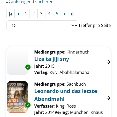
aufsteigend sortieren
1
2
3
4
5
Letzte Seite
Treffer pro Seite
Suchergebnis
Zu den Suchfiltern springen
Mediengruppe:
Kinderbuch
Liza ta jiji sny
Suche nach diesem Verfasser
Jahr:
2015
Exemplar-Details von Liza ta jiji sny anzeigen
Verlag:
Kyiv, Ababhalamaha
Mediengruppe:
Sachbuch
Leonardo und das letzte
Abendmahl
Exemplar-Details von Leonardo und das letz
Verfasser:
King, Ross
Suche nach diesem V
Jahr:
2014
Verlag:
München, Knaus