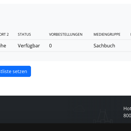
ORT 2
STATUS
VORBESTELLUNGEN
MEDIENGRUPPE
ihe
Verfügbar
0
Sachbuch
tliste setzen
Hot
80