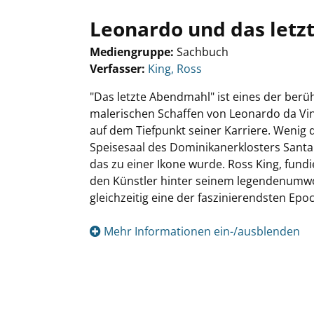
Leonardo und das let
Mediengruppe:
Sachbuch
Verfasser:
Suche nach diesem Verfasser
King, Ross
"Das letzte Abendmahl" ist eines der ber
malerischen Schaffen von Leonardo da Vinc
auf dem Tiefpunkt seiner Karriere. Wenig d
Speisesaal des Dominikanerklosters Santa 
das zu einer Ikone wurde. Ross King, fund
den Künstler hinter seinem legendenumw
gleichzeitig eine der faszinierendsten Ep
Mehr Informationen ein-/ausblenden