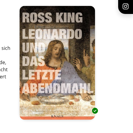
 sich
de,
acht
ert