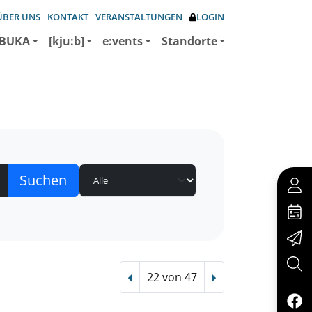
ÜBER UNS
KONTAKT
VERANSTALTUNGEN
LOGIN
BUKA
[kju:b]
e:vents
Standorte
22 von 47
Vorheriger Treffer
Nächster Treffer