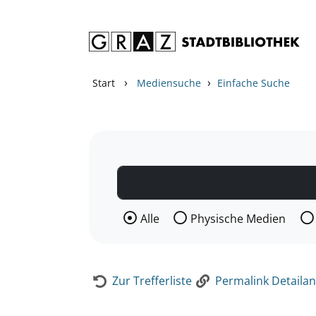
Zum Inhalt springen
Zur Detailanzeige springen
›
›
Start
Mediensuche
Einfache Suche
Wählen Sie die Medienart nach der Si
Alle
Physische Medien
Zur Trefferliste
Permalink Detailan