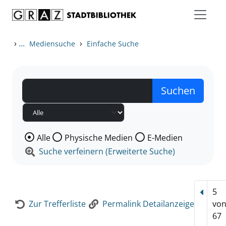
Zum Inhalt springen
Zur Detailanzeige springen
›
...
›
Mediensuche
Einfache Suche
Wählen Sie die Medienart nach der Sie suchen wollen
Alle
Physische Medien
E-Medien
Suche verfeinern (Erweiterte Suche)
5
Vorhe
Zur Trefferliste
Permalink Detailanzeige
vo
67