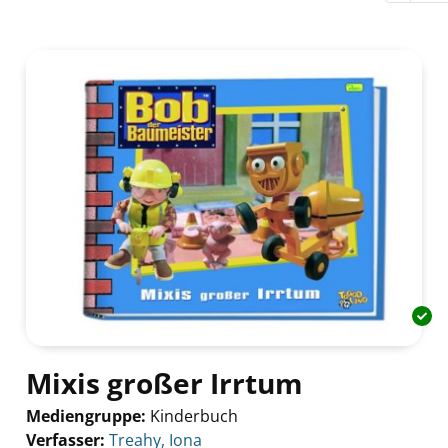
Mixis großer Irrtum
Mediengruppe:
Kinderbuch
Verfasser:
Suche nach diesem Verfasser
Treahy, Iona