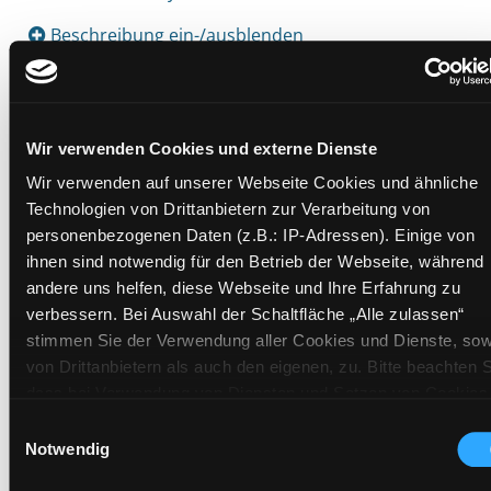
Beschreibung ein-/ausblenden
Mehr Informationen ein-/ausblenden
Wir verwenden Cookies und externe Dienste
Exemplare
Wir verwenden auf unserer Webseite Cookies und ähnliche
Technologien von Drittanbietern zur Verarbeitung von
Zweigstelle:
West - Eggenberg
personenbezogenen Daten (z.B.: IP-Adressen). Einige von
ihnen sind notwendig für den Betrieb der Webseite, während
Signatur:
JD.P TRE
andere uns helfen, diese Webseite und Ihre Erfahrung zu
Standort 2:
Ausleihe
verbessern. Bei Auswahl der Schaltfläche „Alle zulassen“
Status:
Verfügbar
stimmen Sie der Verwendung aller Cookies und Dienste, sow
Vorbestellungen:
0
von Drittanbietern als auch den eigenen, zu. Bitte beachten S
Mediengruppe:
Kinderbuch
dass bei Verwendung von Diensten und Setzen von Cookies
von Drittanbietern, eine Verarbeitung in unsicheren Drittlände
Frist:
Einwilligungsauswahl
(Länder außerhalb des EWR ohne adäquates
Notwendig
Barcode:
1905SB00780
Datenschutzniveau) stattfinden kann. In diesem Zusammen
Standort 3: