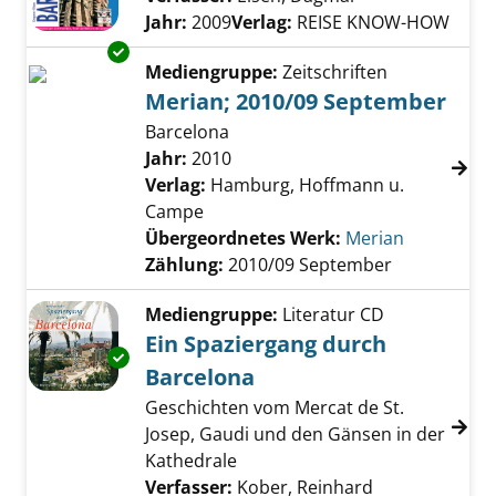
Jahr:
2009
Verlag:
REISE KNOW-HOW
Exemplar-Details von Merian; 2010/09 Septe
Mediengruppe:
Zeitschriften
Merian; 2010/09 September
Barcelona
Suche nach diesem Verfasser
Jahr:
2010
Verlag:
Hamburg, Hoffmann u.
Campe
Übergeordnetes Werk:
Merian
Zählung:
2010/09 September
Mediengruppe:
Literatur CD
Ein Spaziergang durch
Exemplar-Details von Ein Spaziergang durch
Barcelona
Geschichten vom Mercat de St.
Josep, Gaudi und den Gänsen in der
Kathedrale
Verfasser:
Kober, Reinhard
Suche nach di