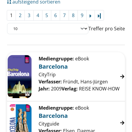
aufsteigend sortieren
1
2
3
4
5
6
7
8
9
Letzte Seite
Treffer pro Seite
Suchergebnis
Zu den Suchfiltern springen
Mediengruppe:
eBook
Barcelona
CityTrip
Verfasser:
Fründt, Hans-Jürgen
Suche nac
Jahr:
2009
Verlag:
REISE KNOW-HOW
Mediengruppe:
eBook
Barcelona
Cityguide
Verfasser:
Elsen, Dagmar
Suche nach dies