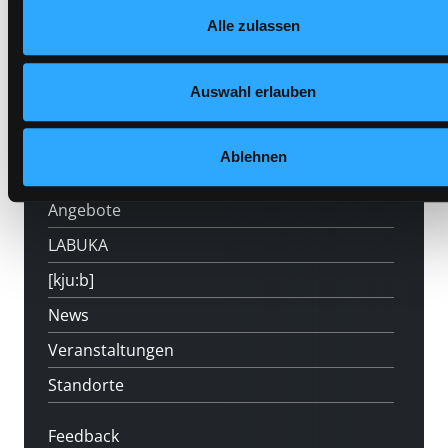
Datenschutzerklärung
und in unserem
Impressum
.
Alle zulassen
Auswahl erlauben
Hotline (Mo-Fr 9 bis 17 Uhr): 0316 872-
800
Ablehnen
Mitgliedschaft
Angebote
LABUKA
[kju:b]
News
Veranstaltungen
Standorte
Feedback