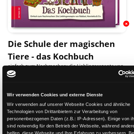
Die Schule der magischen
Tiere - das Kochbuch
einfach zum Nachmachen: die Lieblingsrezepte von
Rabbat, Henriette und Co.
Mediengruppe:
Kinderbuch
Suche nach diesem Verfasser
Beschreibung ein-/ausblenden
Wir verwenden Cookies und externe Dienste
Wir verwenden auf unserer Webseite Cookies und ähnliche
Mehr Informationen ein-/ausblenden
Technologien von Drittanbietern zur Verarbeitung von
personenbezogenen Daten (z.B.: IP-Adressen). Einige von i
sind notwendig für den Betrieb der Webseite, während ander
helfen, diese Webseite und Ihre Erfahrung zu verbessern. Be