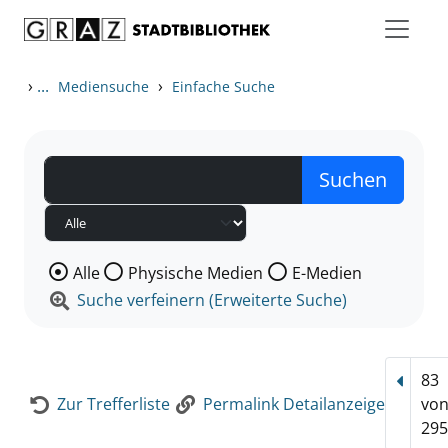
Zum Inhalt springen
Zur Detailanzeige springen
›
...
›
Mediensuche
Einfache Suche
Wählen Sie die Medienart nach der Sie suchen wollen
Alle
Physische Medien
E-Medien
Suche verfeinern (Erweiterte Suche)
83
Vorhe
Zur Trefferliste
Permalink Detailanzeige
vo
295