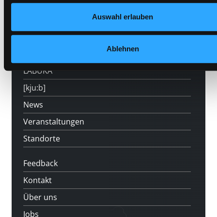
Hotline (Mo-Fr 9 bis 17 Uhr): 0316 872-
800
Auswahl erlauben
Mitgliedschaft
Ablehnen
Angebote
LABUKA
[kju:b]
News
Veranstaltungen
Standorte
Feedback
Kontakt
Über uns
Jobs