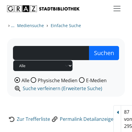
Zum Inhalt springen
Zur Detailanzeige springen
›
...
›
Mediensuche
Einfache Suche
Wählen Sie die Medienart nach der Sie suchen wollen
Alle
Physische Medien
E-Medien
Suche verfeinern (Erweiterte Suche)
87
Vorhe
Zur Trefferliste
Permalink Detailanzeige
vo
295