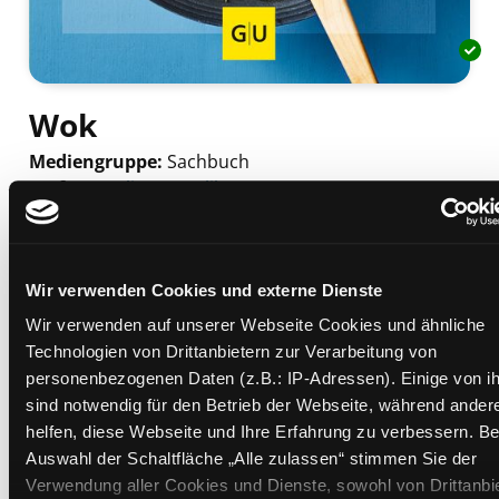
Wok
Mediengruppe:
Sachbuch
Verfasser:
Suche nach diesem Verfasser
Ilies, Angelika
Beschreibung ein-/ausblenden
Mehr Informationen ein-/ausblenden
Wir verwenden Cookies und externe Dienste
Wir verwenden auf unserer Webseite Cookies und ähnliche
Technologien von Drittanbietern zur Verarbeitung von
personenbezogenen Daten (z.B.: IP-Adressen). Einige von i
Exemplare
sind notwendig für den Betrieb der Webseite, während ander
helfen, diese Webseite und Ihre Erfahrung zu verbessern. Be
Zweigstelle:
Nord - Geidorf
Auswahl der Schaltfläche „Alle zulassen“ stimmen Sie der
Signatur:
VL.KS ILI
Verwendung aller Cookies und Dienste, sowohl von Drittanbi