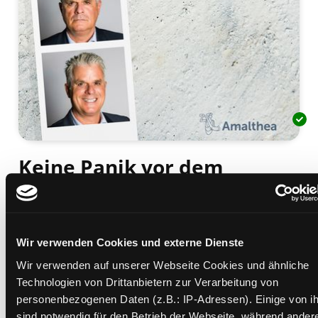
Keine Panik vor dem
Alter(n)
zu jung, um alt zu sein
Mediengruppe:
Sachbuch
Wir verwenden Cookies und externe Dienste
Verfasser:
Suche nach diesem Verfasser
Pirchner, Wolfram
Wir verwenden auf unserer Webseite Cookies und ähnliche
Beschreibung ein-/ausblenden
Technologien von Drittanbietern zur Verarbeitung von
personenbezogenen Daten (z.B.: IP-Adressen). Einige von i
Mehr Informationen ein-/ausblenden
sind notwendig für den Betrieb der Webseite, während ander