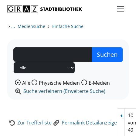
Zum Inhalt springen
Zur Detailanzeige springen
›
...
›
Mediensuche
Einfache Suche
Wählen Sie die Medienart nach der Sie suchen wollen
Alle
Physische Medien
E-Medien
Suche verfeinern (Erweiterte Suche)
10
Vorhe
Zur Trefferliste
Permalink Detailanzeige
vo
49