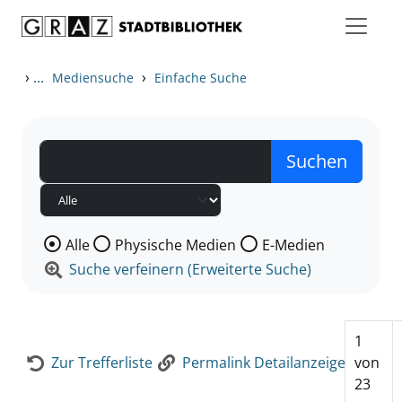
Zum Inhalt springen
Zur Detailanzeige springen
›
...
›
Mediensuche
Einfache Suche
Wählen Sie die Medienart nach der Sie suchen wollen
Alle
Physische Medien
E-Medien
Suche verfeinern (Erweiterte Suche)
1
Zur Trefferliste
Permalink Detailanzeige
von
23