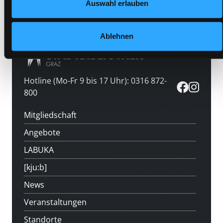
Medium auf die Postliste setzen
Auswahl erlauben
Ablehnen
Hotline (Mo-Fr 9 bis 17 Uhr): 0316 872-
800
Mitgliedschaft
Angebote
LABUKA
[kju:b]
News
Veranstaltungen
Standorte