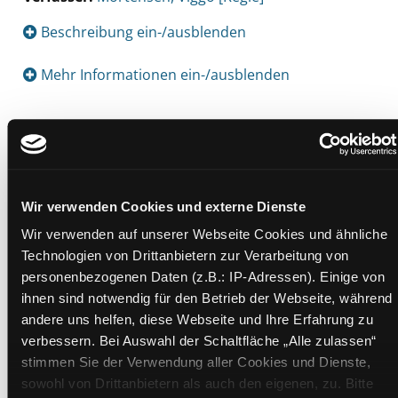
Beschreibung ein-/ausblenden
Mehr Informationen ein-/ausblenden
Exemplare
Zweigstelle:
Gösting
Wir verwenden Cookies und externe Dienste
Signatur:
TV.DG FAL
Wir verwenden auf unserer Webseite Cookies und ähnliche
Standort 2:
Ausleihe
Technologien von Drittanbietern zur Verarbeitung von
Status:
Verfügbar
personenbezogenen Daten (z.B.: IP-Adressen). Einige von
Vorbestellungen:
0
ihnen sind notwendig für den Betrieb der Webseite, während
andere uns helfen, diese Webseite und Ihre Erfahrung zu
Mediengruppe:
DVD
verbessern. Bei Auswahl der Schaltfläche „Alle zulassen“
Frist:
stimmen Sie der Verwendung aller Cookies und Dienste,
Barcode:
2202SB00815
sowohl von Drittanbietern als auch den eigenen, zu. Bitte