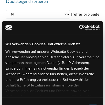
aufsteigend sortieren
Treffer pro Seite
Suchergebnis
Zu den Suchfiltern springen
Mediengruppe:
Sachbuch
Das Praxisbuch der
Wir verwenden Cookies und externe Dienste
künstlerischen
Wir verwenden auf unserer Webseite Cookies und
Exemplar-Details von Das Praxisbuch der kü
ähnliche Technologien von Drittanbietern zur Verarbeitung
Drucktechniken
von personenbezogenen Daten (z.B.: IP-Adressen).
Verfasser:
Gale,
Colin
Suche nach diesem 
Einige von ihnen sind notwendig für den Betrieb der
Jahr:
2010
Verlag:
Bern, Haupt
Webseite, während andere uns helfen, diese Webseite
und Ihre Erfahrung zu verbessern. Bei Auswahl der
Schaltfläche „Alle zulassen“ stimmen Sie der
Zu den Suchfiltern springen
Sortieren nach
Verwendung aller Cookies und Dienste, sowohl von
Drittanbietern als auch den eigenen, zu. Bitte beachten
aufsteigend sortieren
Sie, dass bei Verwendung von Diensten und Setzen von
Einwilligungsauswahl