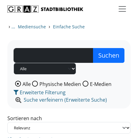
Zum Inhalt springen
Zu den Suchfiltern springen
Zur Trefferliste springen
›
...
›
Mediensuche
Einfache Suche
Wählen Sie die Medienart nach der Sie suchen wollen
Alle
Physische Medien
E-Medien
Erweiterte Filterung
Suche verfeinern (Erweiterte Suche)
Sortieren nach