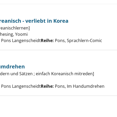
eanisch - verliebt in Korea
n-Comic Koreanisch - verliebt in Korea anzeigen
eanischlernen]
hesing, Yoomi
Suche nach diesem Verfasser
, Pons Langenscheidt
Reihe:
Pons, Sprachlern-Comic
dumdrehen
isch im Handumdrehen anzeigen
ildern und Sätzen ; einfach Koreanisch mitreden]
uche nach diesem Verfasser
, Pons Langenscheidt
Reihe:
Pons, Im Handumdrehen