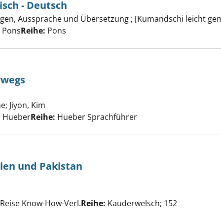
isch - Deutsch
erbuch Kurdisch - Deutsch anzeigen
en, Aussprache und Übersetzung ; [Kumandschi leicht ge
er
, Pons
Reihe:
Pons
rwegs
anisch unterwegs anzeigen
ne
;
Jiyon, Kim
Suche nach diesem Verfasser
, Hueber
Reihe:
Hueber Sprachführer
dien und Pakistan
jabi für Indien und Pakistan anzeigen
he nach diesem Verfasser
, Reise Know-How-Verl.
Reihe:
Kauderwelsch; 152