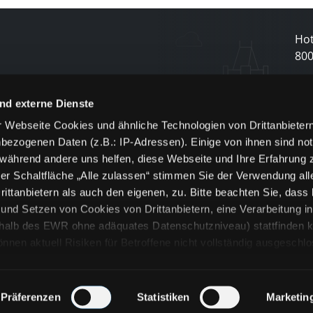
Hot
80
N
nd externe Dienste
 Webseite Cookies und ähnliche Technologien von Drittanbieter
und
bezogenen Daten (z.B.: IP-Adressen). Einige von ihnen sind not
j
 während andere uns helfen, diese Webseite und Ihre Erfahrung 
er Schaltfläche „Alle zulassen“ stimmen Sie der Verwendung all
ittanbietern als auch den eigenen, zu. Bitte beachten Sie, dass 
nd Setzen von Cookies von Drittanbietern, eine Verarbeitung i
rhalb des EWR ohne adäquates Datenschutzniveau) stattfinden k
n aktuell Risiken für Betroffene nicht vollständig ausgeschl
en
lche Cookies oder Dienste erfolgt nur, wenn Sie die jeweilige Ein
n“) oder auf die Schaltfläche „Alle zulassen“ klicken. Unter dem
ie Erklärungen zu den verschiedenen Kategorien von Cookies und
Präferenzen
Statistiken
Marketin
ändlich können Sie über unsere „Cookie-Einstellungen“ unter dem