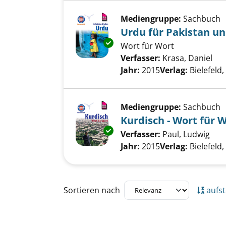
Mediengruppe:
Sachbuch
Urdu für Pakistan un
Exemplar-Details von Urdu für
Wort für Wort
Verfasser:
Krasa, Daniel
Suc
Jahr:
2015
Verlag:
Bielefeld
Mediengruppe:
Sachbuch
Kurdisch - Wort für 
Exemplar-Details von Kurdisch
Verfasser:
Paul, Ludwig
Suc
Jahr:
2015
Verlag:
Bielefeld
Zu den Suchfiltern springen
Sortieren nach
aufst