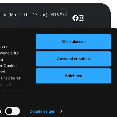
line (Mo-Fr 9 bis 17 Uhr): 0316 872-
0
ewsletter abonnieren
Alle zulassen
n zur
 keine Veranstaltung verpassen
wendig für
etzt abonnieren
Auswahl erlauben
zu
er Cookies
bei
Ablehnen
n unsicheren
ann. In
ossen werden.
Cookies
|
Impressum
|
Datenschutz
willigung
anmelden
 Punkt
 ähnlichen
g
Details zeigen
 Button links