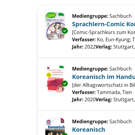
Suchergebnis
Zu den Suchfiltern springen
Mediengruppe:
Sachbuch
Sprachlern-Comic Kor
Exemplar-Details von Sprachler
[Comic-Sprachkurs zum Kor
Verfasser:
Ko, Eun-Kyung
;
T
Jahr:
2022
Verlag:
Stuttgart
Mediengruppe:
Sachbuch
Koreanisch im Han
Exemplar-Details von Korean
[der Alltagswortschatz in B
Verfasser:
Tammada, Tien
S
Jahr:
2020
Verlag:
Stuttgart
Mediengruppe:
Sachbuch
Koreanisch