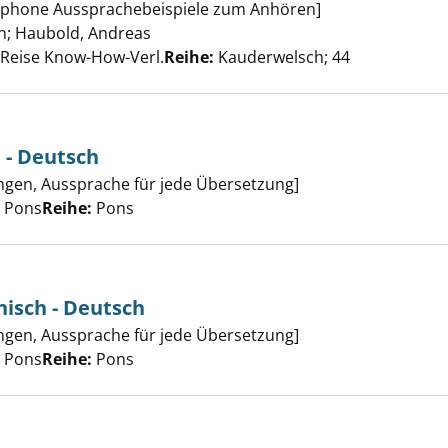
ch anzeigen
rtphone Aussprachebeispiele zum Anhören]
h
;
Haubold, Andreas
Suche nach diesem Verfasser
, Reise Know-How-Verl.
Reihe:
Kauderwelsch; 44
 - Deutsch
erbuch Urdu - Deutsch anzeigen
gen, Aussprache für jede Übersetzung]
er
, Pons
Reihe:
Pons
nisch - Deutsch
erbuch Tigrinisch - Deutsch anzeigen
gen, Aussprache für jede Übersetzung]
er
, Pons
Reihe:
Pons