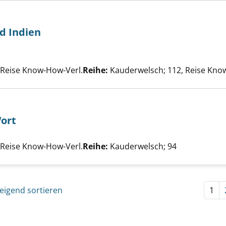
d Indien
 Pakistan und Indien anzeigen
he nach diesem Verfasser
, Reise Know-How-Verl.
Reihe:
Kauderwelsch; 112, Reise Kn
Wort
 - Wort für Wort anzeigen
he nach diesem Verfasser
, Reise Know-How-Verl.
Reihe:
Kauderwelsch; 94
eigend sortieren
1