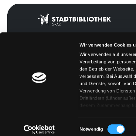
Wir verwenden Cookies u
Mitgliedschaft
Feedback
Wir verwenden auf unserer
Angebote
Kontakt
Verarbeitung von personen
LABUKA
Über uns
den Betrieb der Webseite,
verbessern. Bei Auswahl d
[kju:b]
Jobs
und Dienste, sowohl von Dr
News
Medienwunsch
Verwendung von Diensten u
Drittländern (Länder auße
Veranstaltungen
FAQs
diesem Zusammenhang könne
Standorte
Überweisungsdat
Eine Verarbeitung durch so
erteilen („Auswahl erlaube
Einwilligungsauswahl
„Details zeigen“ finden S
Notwendig
Technologien. Selbstverst