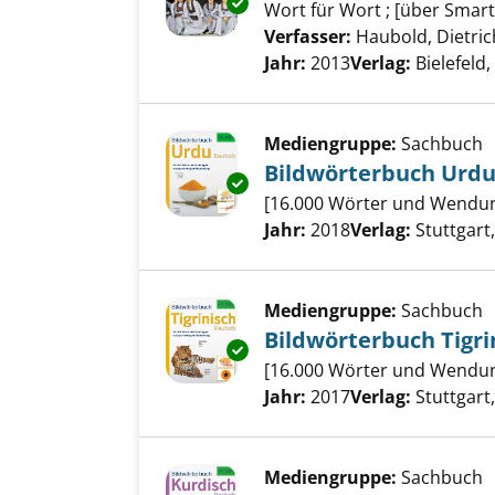
Exemplar-Details von Koreanis
Wort für Wort ; [über Sma
Verfasser:
Haubold, Dietric
Jahr:
2013
Verlag:
Bielefeld
Mediengruppe:
Sachbuch
Bildwörterbuch Urdu
Exemplar-Details von Bildwört
[16.000 Wörter und Wendun
Suche nach diesem Verfass
Jahr:
2018
Verlag:
Stuttgart
Mediengruppe:
Sachbuch
Bildwörterbuch Tigri
Exemplar-Details von Bildwört
[16.000 Wörter und Wendun
Suche nach diesem Verfass
Jahr:
2017
Verlag:
Stuttgart
Mediengruppe:
Sachbuch