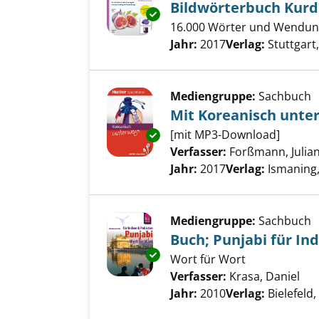
Bildwörterbuch Kurd
Exemplar-Details von Bildwört
16.000 Wörter und Wendung
Suche nach diesem Verfass
Jahr:
2017
Verlag:
Stuttgart
Mediengruppe:
Sachbuch
Mit Koreanisch unte
[mit MP3-Download]
Exemplar-Details von Mit Kore
Verfasser:
Forßmann, Julia
Jahr:
2017
Verlag:
Ismaning
Mediengruppe:
Sachbuch
Buch; Punjabi für In
Exemplar-Details von Buch; Pun
Wort für Wort
Verfasser:
Krasa, Daniel
Suc
Jahr:
2010
Verlag:
Bielefeld