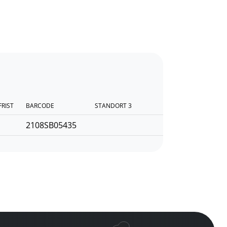
FRIST
BARCODE
STANDORT 3
2108SB05435