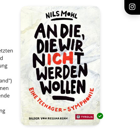
etzten
ld
bung
and")
hmen
ende
ung