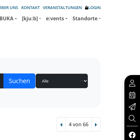
ÜBER UNS
KONTAKT
VERANSTALTUNGEN
LOGIN
BUKA
[kju:b]
e:vents
Standorte
4 von 66
Vorheriger Treffer
Nächster Treffer