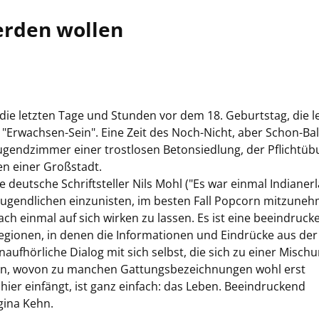
werden wollen
selt: die letzten Tage und Stunden vor dem 18. Geburtstag, die l
m "Erwachsen-Sein". Eine Zeit des Noch-Nicht, aber Schon-Ba
ugendzimmer einer trostlosen Betonsiedlung, der Pflichtü
 einer Großstadt.
deutsche Schriftsteller Nils Mohl ("Es war einmal Indianerl
 Jugendlichen einzunisten, im besten Fall Popcorn mitzune
h einmal auf sich wirken zu lassen. Es ist eine beeindruck
regionen, in denen die Informationen und Eindrücke aus der
naufhörliche Dialog mit sich selbst, die sich zu einer Misch
n, wovon zu manchen Gattungsbezeichnungen wohl erst
er einfängt, ist ganz einfach: das Leben. Beeindruckend
gina Kehn.