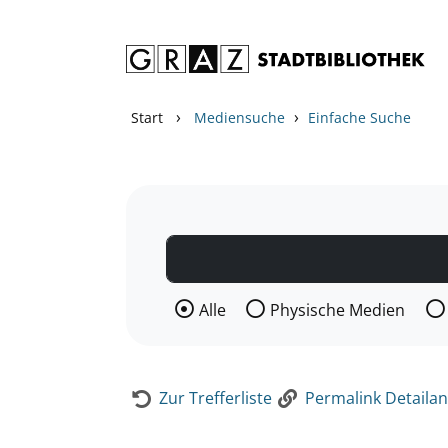
Zum Inhalt springen
Zur Detailanzeige springen
›
›
Start
Mediensuche
Einfache Suche
Wählen Sie die Medienart nach der Si
Alle
Physische Medien
Zur Trefferliste
Permalink Detailan