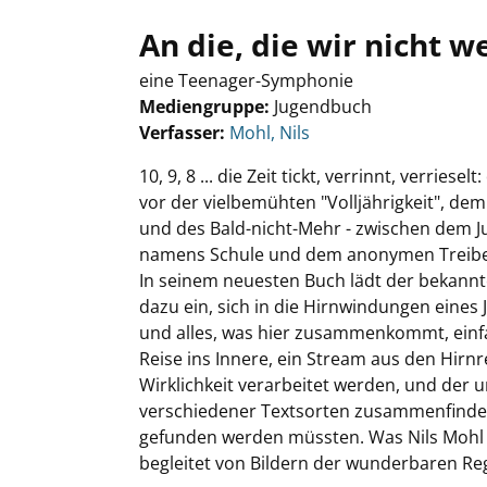
An die, die wir nicht 
eine Teenager-Symphonie
Mediengruppe:
Jugendbuch
Verfasser:
Suche nach diesem Verfasser
Mohl, Nils
10, 9, 8 ... die Zeit tickt, verrinnt, verrie
vor der vielbemühten "Volljährigkeit", de
und des Bald-nicht-Mehr - zwischen dem J
namens Schule und dem anonymen Treiben
In seinem neuesten Buch lädt der bekannte 
dazu ein, sich in die Hirnwindungen eines
und alles, was hier zusammenkommt, einfac
Reise ins Innere, ein Stream aus den Hirn
Wirklichkeit verarbeitet werden, und der u
verschiedener Textsorten zusammenfinde
gefunden werden müssten. Was Nils Mohl hi
begleitet von Bildern der wunderbaren Re