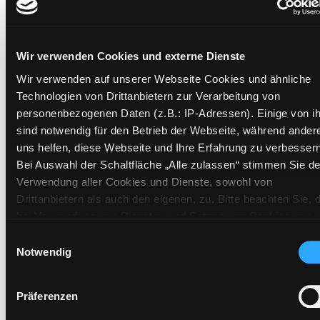
Mehr Informationen ein-/ausblenden
Wir verwenden Cookies und externe Dienste
Exemplare
Wir verwenden auf unserer Webseite Cookies und ähnliche
Technologien von Drittanbietern zur Verarbeitung von
Zweigstelle:
West - Eggenberg
personenbezogenen Daten (z.B.: IP-Adressen). Einige von i
Signatur:
PP.CG MAC
sind notwendig für den Betrieb der Webseite, während ander
Standort 2:
Ausleihe
uns helfen, diese Webseite und Ihre Erfahrung zu verbessern
Status:
Entliehen
Bei Auswahl der Schaltfläche „Alle zulassen“ stimmen Sie de
Vorbestellungen:
0
Verwendung aller Cookies und Dienste, sowohl von
Drittanbietern als auch den eigenen, zu. Bitte beachten Sie, 
Mediengruppe:
Sachbuch
bei Verwendung von Diensten und Setzen von Cookies von
Frist:
18.08.2026
Drittanbietern, eine Verarbeitung in unsicheren Drittländern
Einwilligungsauswahl
Barcode:
2505SB01404
(Länder außerhalb des EWR ohne adäquates
Notwendig
Standort 3:
Datenschutzniveau) stattfinden kann. In diesem Zusammen
können aktuell Risiken für Betroffene nicht vollständig
Präferenzen
ausgeschlossen werden. Eine Verarbeitung durch solche
Cookies oder Dienste erfolgt nur, wenn Sie die jeweilige