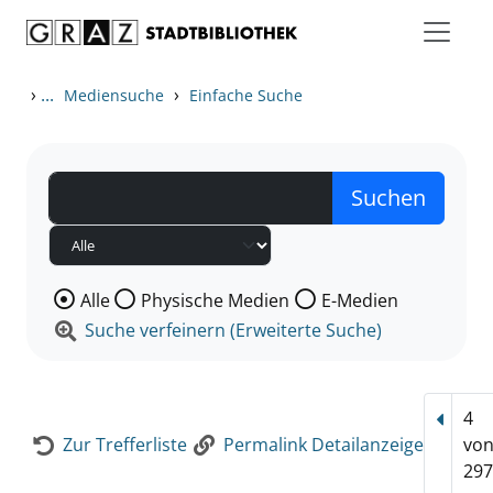
Zum Inhalt springen
Zur Detailanzeige springen
›
...
›
Mediensuche
Einfache Suche
Wählen Sie die Medienart nach der Sie suchen wollen
Alle
Physische Medien
E-Medien
Suche verfeinern (Erweiterte Suche)
4
Vorhe
Zur Trefferliste
Permalink Detailanzeige
vo
297