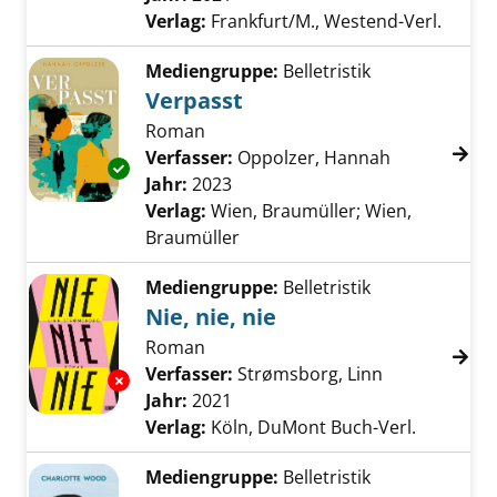
Verlag:
Frankfurt/M., Westend-Verl.
Mediengruppe:
Belletristik
Verpasst
Roman
Verfasser:
Oppolzer, Hannah
Suche nach 
Exemplar-Details von Verpasst anzeigen
Jahr:
2023
Verlag:
Wien, Braumüller; Wien,
Braumüller
Mediengruppe:
Belletristik
Nie, nie, nie
Roman
Verfasser:
Strømsborg, Linn
Suche nach d
Exemplar-Details von Nie, nie, nie anzeigen
Jahr:
2021
Verlag:
Köln, DuMont Buch-Verl.
Mediengruppe:
Belletristik