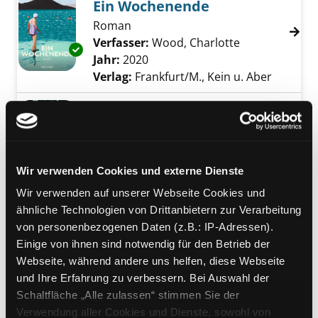
Ein Wochenende
Roman
Verfasser:
Wood, Charlotte
Suche nach di
Exemplar-Details von Ein Wochenende anzei
Jahr:
2020
Verlag:
Frankfurt/M., Kein u. Aber
Mediengruppe:
Belletristik
Adrian oder: Die
unzählbaren Dinge
Roman
Wir verwenden Cookies und externe Dienste
Exemplar-Details von Adrian oder: Die unzäh
Verfasser:
Stallhofer, Angelika
Suche nach
Wir verwenden auf unserer Webseite Cookies und
Jahr:
2018
ähnliche Technologien von Drittanbietern zur Verarbeitung
Verlag:
Wien, Kremayr u. Scheriau
von personenbezogenen Daten (z.B.: IP-Adressen).
Einige von ihnen sind notwendig für den Betrieb der
Mediengruppe:
Belletristik
Webseite, während andere uns helfen, diese Webseite
Und wenn ich es selbst
und Ihre Erfahrung zu verbessern. Bei Auswahl der
wert bin
Schaltfläche „Alle zulassen“ stimmen Sie der
Exemplar-Details von Und wenn ich es selbst
Verfasser:
Wilk A.D.
Suche nach diesem Ve
Verwendung aller Cookies und Dienste, sowohl von