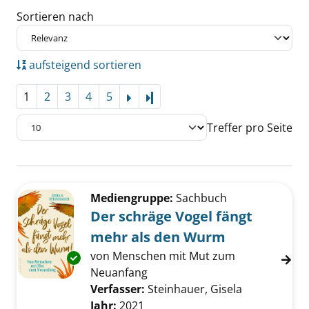
Sortieren nach
aufsteigend sortieren
1
2
3
4
5
Letzte Seite
Treffer pro Seite
Suchergebnis
Zu den Suchfiltern springen
Mediengruppe:
Sachbuch
Der schräge Vogel fängt
mehr als den Wurm
von Menschen mit Mut zum
Exemplar-Details von Der schräge Vogel fän
Neuanfang
Verfasser:
Steinhauer, Gisela
Suche nach 
Jahr:
2021