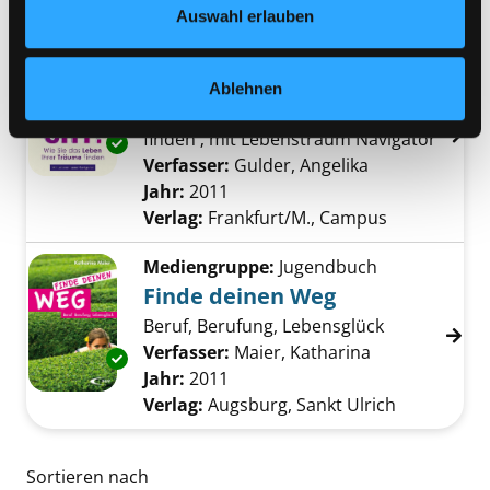
Gelberg
Auswahl erlauben
Mediengruppe:
Sachbuch
Aufgewacht!
Ablehnen
wie Sie das Leben ihrer Träume
finden ; mit Lebenstraum Navigator
Exemplar-Details von Aufgewacht! anzeigen
Verfasser:
Gulder, Angelika
Suche nach di
Jahr:
2011
Verlag:
Frankfurt/M., Campus
Mediengruppe:
Jugendbuch
Finde deinen Weg
Beruf, Berufung, Lebensglück
Verfasser:
Maier, Katharina
Suche nach di
Exemplar-Details von Finde deinen Weg anze
Jahr:
2011
Verlag:
Augsburg, Sankt Ulrich
Zu den Suchfiltern springen
Sortieren nach