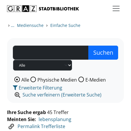
Zum Inhalt springen
Zu den Suchfiltern springen
Zur Trefferliste springen
›
...
›
Mediensuche
Einfache Suche
Wählen Sie die Medienart nach der Sie suchen wollen
Alle
Physische Medien
E-Medien
Erweiterte Filterung
Suche verfeinern (Erweiterte Suche)
Ihre Suche ergab
45 Treffer
Meinten Sie:
lebensplanung
Permalink Trefferliste