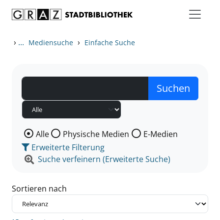
Zum Inhalt springen
Zu den Suchfiltern springen
Zur Trefferliste springen
›
...
›
Mediensuche
Einfache Suche
Wählen Sie die Medienart nach der Sie suchen wollen
Alle
Physische Medien
E-Medien
Erweiterte Filterung
Suche verfeinern (Erweiterte Suche)
Sortieren nach