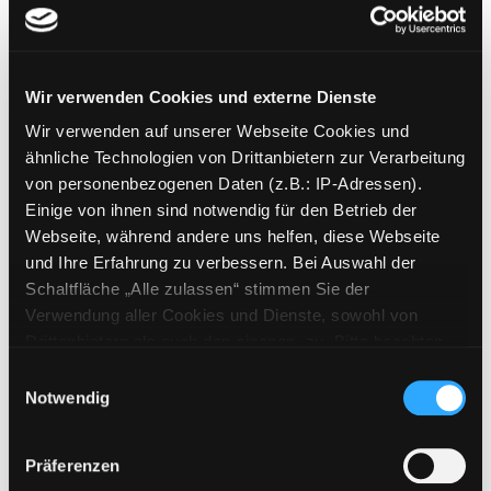
Reihe:
Utripi sveta
Mediengruppe:
Kinderbuch
Kaj sploh je to?
Wir verwenden Cookies und externe Dienste
Verfasser:
Bilban, Tina
Suche nach diesem
Exemplar-Details von Kaj sploh je to? anzeige
Wir verwenden auf unserer Webseite Cookies und
Jahr:
2019
Verlag:
Dob, Mis
ähnliche Technologien von Drittanbietern zur Verarbeitung
Mediengruppe:
Kinderbuch
von personenbezogenen Daten (z.B.: IP-Adressen).
Mehurcki in petdeset
Einige von ihnen sind notwendig für den Betrieb der
Webseite, während andere uns helfen, diese Webseite
ugank
Exemplar-Details von Mehurcki in petdeset 
und Ihre Erfahrung zu verbessern. Bei Auswahl der
Verfasser:
Zupancic, Oton
Suche nach die
Schaltfläche „Alle zulassen“ stimmen Sie der
Jahr:
2012
Verwendung aller Cookies und Dienste, sowohl von
Verlag:
Ljubljana, Mladinska knjiga
Drittanbietern als auch den eigenen, zu. Bitte beachten
Sie, dass bei Verwendung von Diensten und Setzen von
Einwilligungsauswahl
Mediengruppe:
Belletristik
Cookies von Drittanbietern, eine Verarbeitung in
Notwendig
Na poti
unsicheren Drittländern (Länder außerhalb des EWR
Roman
ohne adäquates Datenschutzniveau) stattfinden kann. In
Exemplar-Details von Na poti anzeigen
Verfasser:
Sprager, Venceslav
Suche nach 
Präferenzen
diesem Zusammenhang können aktuell Risiken für