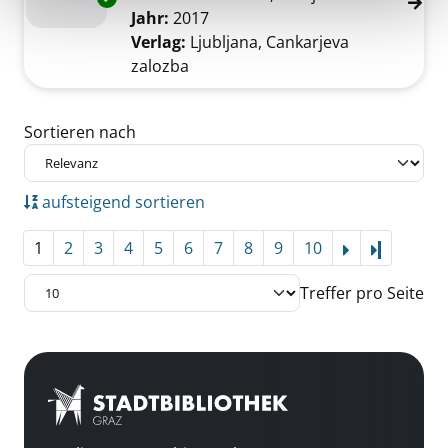
Jahr:
2017
Verlag:
Ljubljana, Cankarjeva
zalozba
Zu den Suchfiltern springen
Sortieren nach
aufsteigend sortieren
1
2
3
4
5
6
7
8
9
10
Letzte Se
Treffer pro Seite