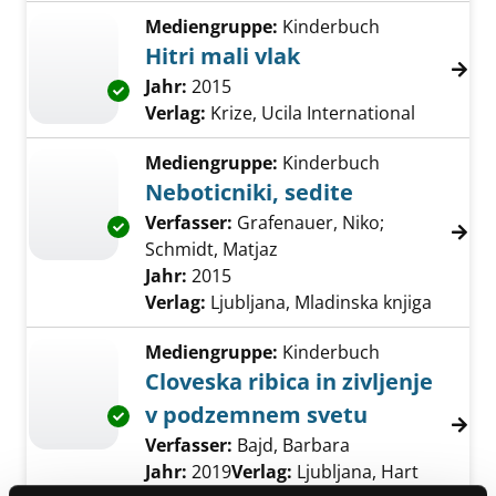
Mediengruppe:
Kinderbuch
Hitri mali vlak
Suche nach diesem Verfasser
Jahr:
2015
Exemplar-Details von Hitri mali vlak anzeigen
Verlag:
Krize, Ucila International
Mediengruppe:
Kinderbuch
Neboticniki, sedite
Verfasser:
Grafenauer, Niko
;
Exemplar-Details von Neboticniki, sedite anz
Schmidt, Matjaz
Suche nach diesem Verfa
Jahr:
2015
Verlag:
Ljubljana, Mladinska knjiga
Mediengruppe:
Kinderbuch
Cloveska ribica in zivljenje
v podzemnem svetu
Exemplar-Details von Cloveska ribica in zivl
Verfasser:
Bajd, Barbara
Suche nach diese
Jahr:
2019
Verlag:
Ljubljana, Hart