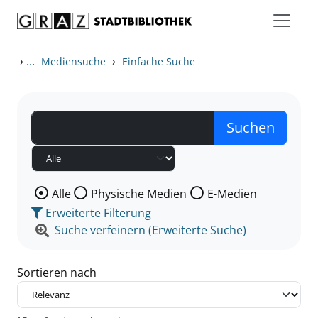
Zum Inhalt springen
Zu den Suchfiltern springen
Zur Trefferliste springen
›
...
›
Mediensuche
Einfache Suche
Wählen Sie die Medienart nach der Sie suchen wollen
Alle
Physische Medien
E-Medien
Erweiterte Filterung
Suche verfeinern (Erweiterte Suche)
Sortieren nach