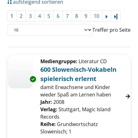
aufsteigend sortieren
1
2
3
4
5
6
7
8
9
10
Letzte Se
Treffer pro Seite
Suchergebnis
Zu den Suchfiltern springen
Mediengruppe:
Literatur CD
600 Slowenisch-Vokabeln
spielerisch erlernt
Exemplar-Details von 600 Slowenisch-Vokabel
damit Erwachsene und Kinder
wieder Spaß am Lernen haben
Suche nach diesem Verfasser
Jahr:
2008
Verlag:
Stuttgart, Magic Island
Records
Reihe:
Grundwortschatz
Slowenisch; 1