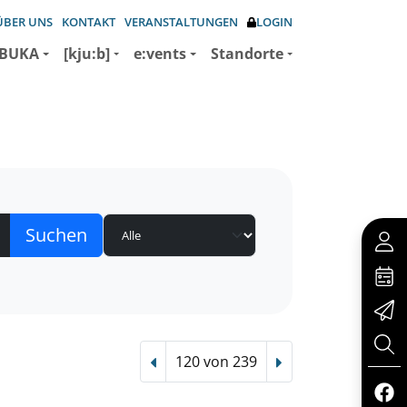
ÜBER UNS
KONTAKT
VERANSTALTUNGEN
LOGIN
BUKA
[kju:b]
e:vents
Standorte
120 von 239
Vorheriger Treffer
Nächster Treffer