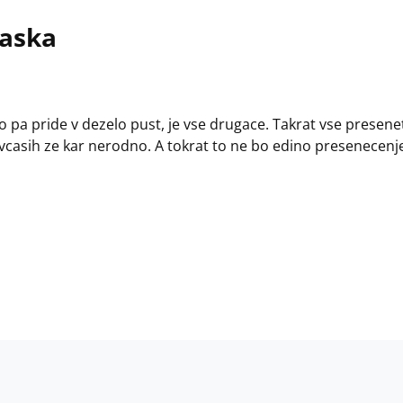
maska
ko pa pride v dezelo pust, je vse drugace. Takrat vse presenet
vcasih ze kar nerodno. A tokrat to ne bo edino presenecenj