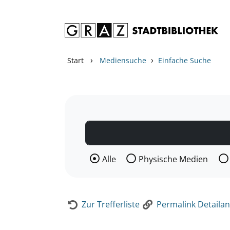
Zum Inhalt springen
Zur Detailanzeige springen
›
›
Start
Mediensuche
Einfache Suche
Wählen Sie die Medienart nach der Si
Alle
Physische Medien
Zur Trefferliste
Permalink Detailan