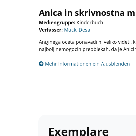
Anica in skrivnostna 
Mediengruppe:
Kinderbuch
Verfasser:
Suche nach diesem Verfasser
Muck, Desa
Ani¿inega oceta ponavadi ni veliko videti, 
najbolj nemogocih preoblekah, da je Anici 
Mehr Informationen ein-/ausblenden
Exemplare