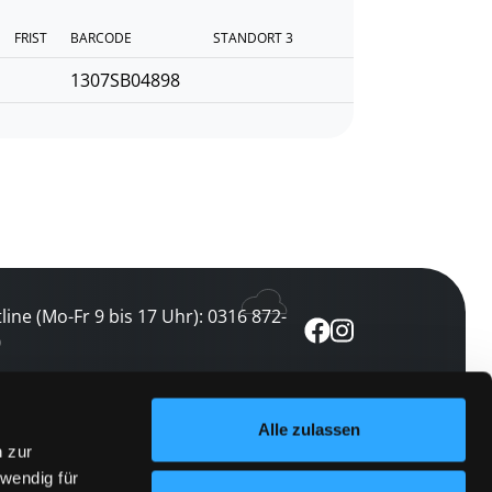
FRIST
BARCODE
STANDORT 3
1307SB04898
line (Mo-Fr 9 bis 17 Uhr): 0316 872-
0
ewsletter abonnieren
Alle zulassen
n zur
 keine Veranstaltung verpassen
wendig für