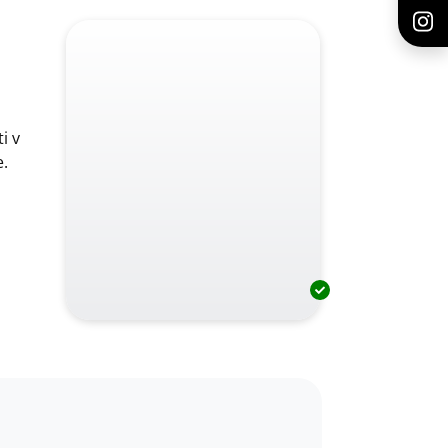
i v
e.