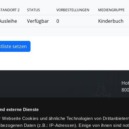
STANDORT 2
STATUS
VORBESTELLUNGEN
MEDIENGRUPPE
Ausleihe
Verfügbar
0
Kinderbuch
tliste setzen
Hot
80
N
nd externe Dienste
 Webseite Cookies und ähnliche Technologien von Drittanbieter
und
bezogenen Daten (z.B.: IP-Adressen). Einige von ihnen sind not