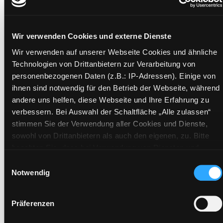
Verfasser:
Suche nach diesem Verfasser
Dahlke, Ruediger
Beschreibung ein-/ausblenden
Wir verwenden Cookies und externe Dienste
Wir verwenden auf unserer Webseite Cookies und ähnliche
Mehr Informationen ein-/ausblenden
Technologien von Drittanbietern zur Verarbeitung von
personenbezogenen Daten (z.B.: IP-Adressen). Einige von
ihnen sind notwendig für den Betrieb der Webseite, während
Exemplare
andere uns helfen, diese Webseite und Ihre Erfahrung zu
verbessern. Bei Auswahl der Schaltfläche „Alle zulassen“
Zweigstelle:
Ost - Schillerstraße
stimmen Sie der Verwendung aller Cookies und Dienste,
Signatur:
TD.NK.VE DAH
sowohl von Drittanbietern als auch den eigenen, zu. Bitte
beachten Sie, dass bei Verwendung von Diensten und
Standort 2:
Ausleihe
Setzen von Cookies von Drittanbietern, eine Verarbeitung in
Einwilligungsauswahl
Status:
Verfügbar
unsicheren Drittländern (Länder außerhalb des EWR ohne
Notwendig
Vorbestellungen:
0
adäquates Datenschutzniveau) stattfinden kann. In diesem
Mediengruppe:
Literatur CD
Zusammenhang können aktuell Risiken für Betroffene nicht
Präferenzen
Frist:
vollständig ausgeschlossen werden. Eine Verarbeitung
durch solche Cookies oder Dienste erfolgt nur, wenn Sie die
Barcode:
2006SB02350