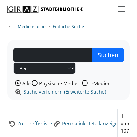
Zum Inhalt springen
Zur Detailanzeige springen
›
...
›
Mediensuche
Einfache Suche
Wählen Sie die Medienart nach der Sie suchen wollen
Alle
Physische Medien
E-Medien
Suche verfeinern (Erweiterte Suche)
1
Zur Trefferliste
Permalink Detailanzeige
von
107