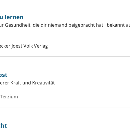
u lernen
it kannst du lernen anzeigen
zur Gesundheit, die dir niemand beigebracht hat : bekannt 
Suche nach diesem Verfasser
ecker Joest Volk Verlag
bst
 mit mir selbst anzeigen
nerer Kraft und Kreativität
Suche nach diesem Verfasser
, Terzium
cht