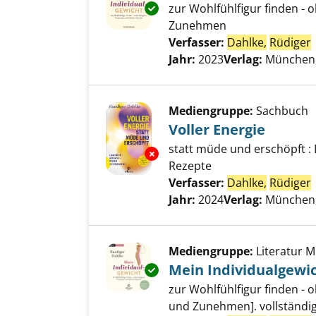
zur Wohlfühlfigur finden 
Exemplar-Details von Mein Ind
Zunehmen
Verfasser:
Dahlke,
Rüdiger
Jahr:
2023
Verlag:
München
Mediengruppe:
Sachbuch
Voller Energie
statt müde und erschöpft : 
Exemplar-Details von Voller En
Rezepte
Verfasser:
Dahlke,
Rüdiger
Jahr:
2024
Verlag:
München,
Mediengruppe:
Literatur 
Mein Individualgewi
Exemplar-Details von Mein Ind
zur Wohlfühlfigur finden 
und Zunehmen]. vollständi