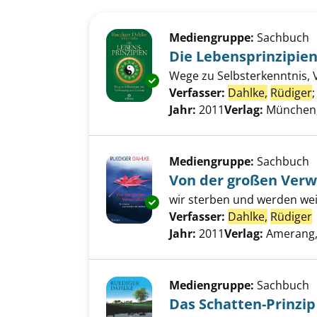
Suchergebnis
Zu den Suchfiltern springen
Mediengruppe:
Sachbuch
Die Lebensprinzipie
Wege zu Selbsterkenntnis,
Exemplar-Details von Die Lebe
Verfasser:
Dahlke,
Rüdiger
Jahr:
2011
Verlag:
München
Mediengruppe:
Sachbuch
Von der großen Ver
wir sterben und werden we
Exemplar-Details von Von der
Verfasser:
Dahlke,
Rüdiger
Jahr:
2011
Verlag:
Amerang,
Mediengruppe:
Sachbuch
Das Schatten-Prinzip