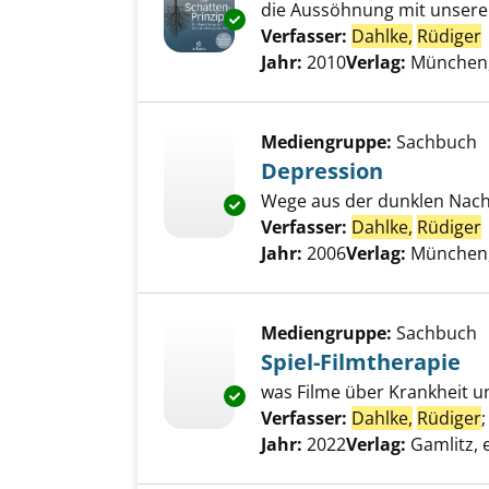
die Aussöhnung mit unsere
Exemplar-Details von Das Scha
Verfasser:
Dahlke,
Rüdiger
Jahr:
2010
Verlag:
München
Mediengruppe:
Sachbuch
Depression
Wege aus der dunklen Nach
Exemplar-Details von Depress
Verfasser:
Dahlke,
Rüdiger
Jahr:
2006
Verlag:
München
Mediengruppe:
Sachbuch
Spiel-Filmtherapie
was Filme über Krankheit u
Exemplar-Details von Spiel-Fil
Verfasser:
Dahlke,
Rüdiger
Jahr:
2022
Verlag:
Gamlitz, e