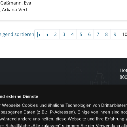
;
Gaßmann, Eva
Suche nach diesem Verfasser
 Arkana-Verl.
eigend sortieren
2
3
4
5
6
7
8
9
1
Hot
80
N
nd externe Dienste
 Webseite Cookies und ähnliche Technologien von Drittanbieter
und
bezogenen Daten (z.B.: IP-Adressen). Einige von ihnen sind not
j
 während andere uns helfen, diese Webseite und Ihre Erfahrung 
er Schaltfläche „Alle zulassen“ stimmen Sie der Verwendung all