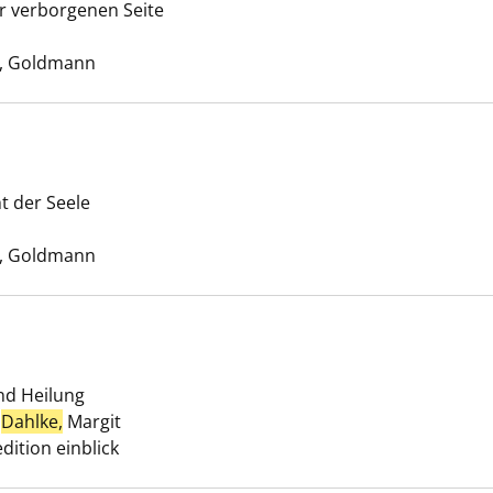
r verborgenen Seite
tten-Prinzip anzeigen
Suche nach diesem Verfasser
, Goldmann
t der Seele
ion anzeigen
Suche nach diesem Verfasser
, Goldmann
nd Heilung
mtherapie anzeigen
;
Dahlke,
Margit
Suche nach diesem Verfasser
dition einblick