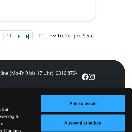
0
11
Treffer pro Seite
Letzte Seite
line (Mo-Fr 9 bis 17 Uhr): 0316 872-
0
ewsletter abonnieren
Alle zulassen
n zur
 keine Veranstaltung verpassen
wendig für
etzt abonnieren
Auswahl erlauben
zu
er Cookies