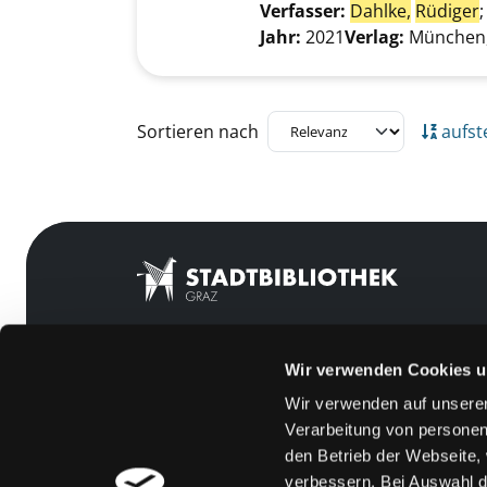
Verfasser:
Dahlke,
Rüdiger
Jahr:
2021
Verlag:
München,
Zu den Suchfiltern springen
Sortieren nach
aufst
Wir verwenden Cookies u
Mitgliedschaft
Feedback
Wir verwenden auf unserer
Angebote
Kontakt
Verarbeitung von personen
LABUKA
Über uns
den Betrieb der Webseite,
verbessern. Bei Auswahl d