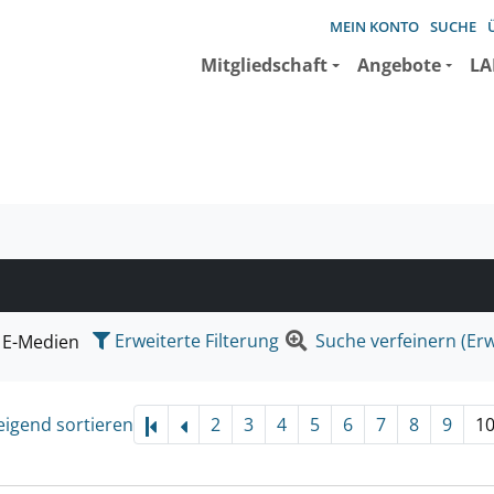
MEIN KONTO
SUCHE
Mitgliedschaft
Angebote
LA
e suchen wollen.
Erweiterte Filterung
Suche verfeinern (Erw
E-Medien
eigend sortieren
2
3
4
5
6
7
8
9
1