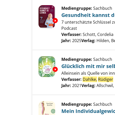
Mediengruppe:
Sachbuch
Gesundheit kannst d
Exemplar-Details von Gesundhe
7 unterschätzte Schlüssel 
Podcast
Verfasser:
Schott, Cordelia
Jahr:
2025
Verlag:
Hilden, B
Mediengruppe:
Sachbuch
Glücklich mit mir sel
Exemplar-Details von Glücklich
Alleinsein als Quelle von in
Verfasser:
Dahlke,
Rüdiger
Jahr:
2021
Verlag:
Allschwil
Mediengruppe:
Sachbuch
Mein Individualgewi