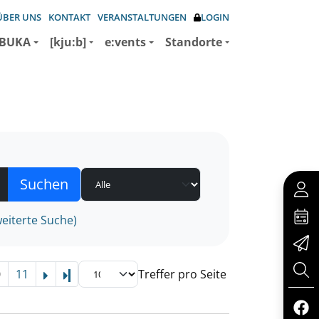
ÜBER UNS
KONTAKT
VERANSTALTUNGEN
LOGIN
BUKA
[kju:b]
e:vents
Standorte
eiterte Suche)
0
11
Treffer pro Seite
Letzte Seite