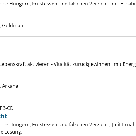
- ohne Hungern, Frustessen und falschen Verzicht : mit 
ividualgewicht anzeigen
Suche nach diesem Verfasser
, Goldmann
Lebenskraft aktivieren - Vitalität zurückgewinnen : mit En
ergie anzeigen
Suche nach diesem Verfasser
 Arkana
MP3-CD
cht
ividualgewicht anzeigen
- ohne Hungern, Frustessen und falschen Verzicht ; [mit 
ge Lesung.