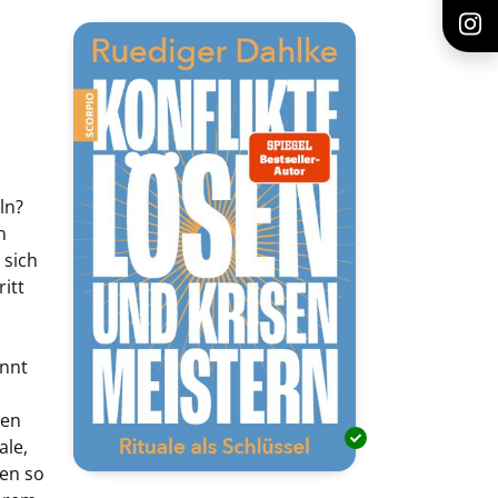
ln?
n
 sich
itt
annt
len
ale,
ben so