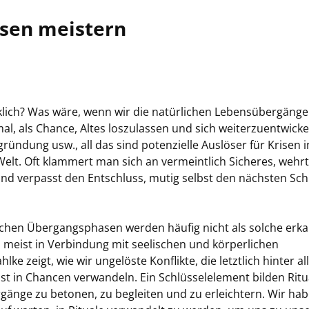
isen meistern
lich? Was wäre, wenn wir die natürlichen Lebensübergänge
al, als Chance, Altes loszulassen und sich weiterzuentwicke
gründung usw., all das sind potenzielle Auslöser für Krisen i
lt. Oft klammert man sich an vermeintlich Sicheres, wehrt
d verpasst den Entschluss, mutig selbst den nächsten Schr
ichen Übergangsphasen werden häufig nicht als solche erk
t, meist in Verbindung mit seelischen und körperlichen
e zeigt, wie wir ungelöste Konflikte, die letztlich hinter al
t in Chancen verwandeln. Ein Schlüsselelement bilden Ritu
gänge zu betonen, zu begleiten und zu erleichtern. Wir ha