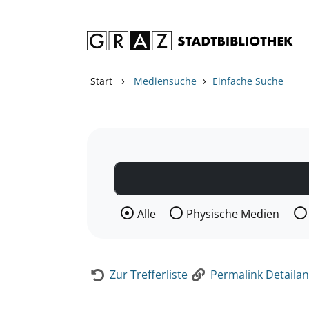
Zum Inhalt springen
Zur Detailanzeige springen
›
›
Start
Mediensuche
Einfache Suche
Wählen Sie die Medienart nach der Si
Alle
Physische Medien
Zur Trefferliste
Permalink Detailan