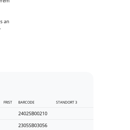
serem
es an
-
FRIST
BARCODE
STANDORT 3
2402SB00210
2305SB03056