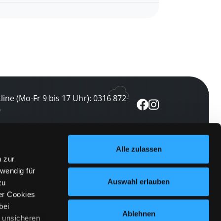
line (Mo-Fr 9 bis 17 Uhr): 0316 872-
0
ewsletter abonnieren
Alle zulassen
n zur
 keine Veranstaltung verpassen
wendig für
etzt abonnieren
Auswahl erlauben
zu
er Cookies
bei
Ablehnen
n unsicheren