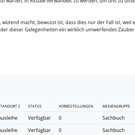
rauf warten, in Rituale verwandelt zu werden, um uns zu un
 wütend macht, bewusst ist, dass dies nur der Fall ist, weil 
jeder dieser Gelegenheiten ein wirklich umwerfendes Zauber
STANDORT 2
STATUS
VORBESTELLUNGEN
MEDIENGRUPPE
Ausleihe
Verfügbar
0
Sachbuch
Ausleihe
Verfügbar
0
Sachbuch