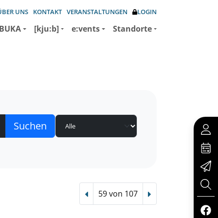
ÜBER UNS
KONTAKT
VERANSTALTUNGEN
LOGIN
BUKA
[kju:b]
e:vents
Standorte
59 von 107
Vorheriger Treffer
Nächster Treffer