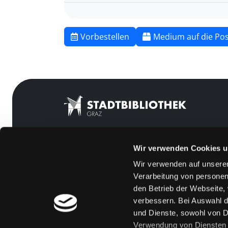
Vorbestellen
Medium auf die Pos
Wir verwenden Cookies u
Mitgliedschaft
Feedback
Wir verwenden auf unserer
Angebote
Kontakt
Verarbeitung von personen
LABUKA
Über uns
den Betrieb der Webseite,
verbessern. Bei Auswahl d
[kju:b]
Jobs
und Dienste, sowohl von Dr
News
Medienwunsch
Verwendung von Diensten u