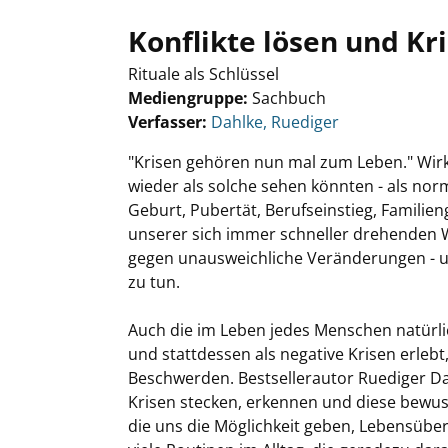
Konflikte lösen und Kr
Rituale als Schlüssel
Mediengruppe:
Sachbuch
Verfasser:
Suche nach diesem Verfasser
Dahlke, Ruediger
"Krisen gehören nun mal zum Leben." Wirk
wieder als solche sehen könnten - als norm
Geburt, Pubertät, Berufseinstieg, Familien
unserer sich immer schneller drehenden We
gegen unausweichliche Veränderungen - un
zu tun.
Auch die im Leben jedes Menschen natürl
und stattdessen als negative Krisen erleb
Beschwerden. Bestsellerautor Ruediger Dahlk
Krisen stecken, erkennen und diese bewuss
die uns die Möglichkeit geben, Lebensüber