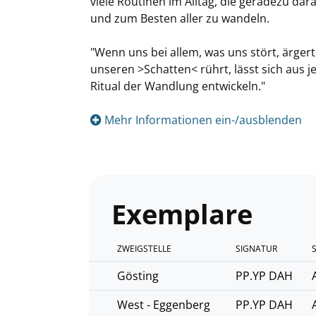
viele Routinen im Alltag, die geradezu da
und zum Besten aller zu wandeln.
"Wenn uns bei allem, was uns stört, ärgert,
unseren >Schatten< rührt, lässt sich aus 
Ritual der Wandlung entwickeln."
Mehr Informationen ein-/ausblenden
Exemplare
ZWEIGSTELLE
SIGNATUR
Gösting
PP.YP DAH
West - Eggenberg
PP.YP DAH