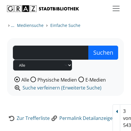
Zum Inhalt springen
Zur Detailanzeige springen
›
...
›
Mediensuche
Einfache Suche
Wählen Sie die Medienart nach der Sie suchen wollen
Alle
Physische Medien
E-Medien
Suche verfeinern (Erweiterte Suche)
3
Vorhe
Zur Trefferliste
Permalink Detailanzeige
vo
543