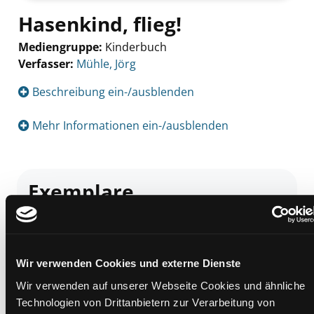
Hasenkind, flieg!
Mediengruppe:
Kinderbuch
Verfasser:
Suche nach diesem Verfasser
Mühle, Jörg
Beschreibung ein-/ausblenden
Mehr Informationen ein-/ausblenden
Exemplare
Zweigstelle:
Andritz
Signatur:
JD.K MUEH
Standort 2:
Ausleihe
Wir verwenden Cookies und externe Dienste
Status:
Verfügbar
Wir verwenden auf unserer Webseite Cookies und ähnliche
Vorbestellungen:
0
Technologien von Drittanbietern zur Verarbeitung von