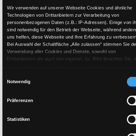
Signatur:
JD.N HAES
Wir verwenden auf unserer Webseite Cookies und ähnliche
Standort 2:
Ausleihe
Technologien von Drittanbietern zur Verarbeitung von
Status:
Entliehen
personenbezogenen Daten (z.B.: IP-Adressen). Einige von i
sind notwendig für den Betrieb der Webseite, während ander
Vorbestellungen:
0
uns helfen, diese Webseite und Ihre Erfahrung zu verbessern
Mediengruppe:
Kinderbuch
Bei Auswahl der Schaltfläche „Alle zulassen“ stimmen Sie de
Frist:
09.09.2026
Verwendung aller Cookies und Dienste, sowohl von
Barcode:
2508SB04109
Drittanbietern als auch den eigenen, zu. Bitte beachten Sie, 
Standort 3:
bei Verwendung von Diensten und Setzen von Cookies von
Drittanbietern, eine Verarbeitung in unsicheren Drittländern
Einwilligungsauswahl
(Länder außerhalb des EWR ohne adäquates
Notwendig
Datenschutzniveau) stattfinden kann. In diesem Zusammen
Zweigstelle:
Süd - Lauzilgasse
können aktuell Risiken für Betroffene nicht vollständig
Präferenzen
ausgeschlossen werden. Eine Verarbeitung durch solche
Signatur:
JD.N HAES
Cookies oder Dienste erfolgt nur, wenn Sie die jeweilige
Standort 2:
Ausleihe
Einwilligung erteilen („Auswahl erlauben“) oder auf die
Statistiken
Status:
Verfügbar
Schaltfläche „Alle zulassen“ klicken. Unter dem Punkt „Detai
Vorbestellungen:
0
zeigen“ finden Sie Erklärungen zu den verschiedenen Katego