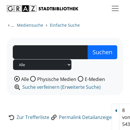
Zum Inhalt springen
Zur Detailanzeige springen
›
...
›
Mediensuche
Einfache Suche
Wählen Sie die Medienart nach der Sie suchen wollen
Alle
Physische Medien
E-Medien
Suche verfeinern (Erweiterte Suche)
8
Vorhe
Zur Trefferliste
Permalink Detailanzeige
vo
543