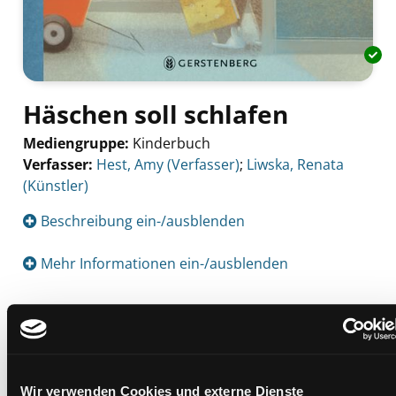
Häschen soll schlafen
Mediengruppe:
Kinderbuch
Verfasser:
Suche nach diesem Verfasser
Hest, Amy (Verfasser)
;
Liwska, Renata
(Künstler)
Beschreibung ein-/ausblenden
Mehr Informationen ein-/ausblenden
Exemplare
Zweigstelle:
Nord - Geidorf
Wir verwenden Cookies und externe Dienste