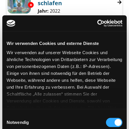
schlafen
Exemplar-Details von Winnie will woanders s
Suche nach diesem Verfasser
Jahr:
2022
Verlag:
Zürich, Nord-Süd-Verl.
Mediengruppe:
Kinderbuch
Achtung! Henri und der
Exemplar-Details von Achtung! Henri und de
Wir verwenden Cookies und externe Dienste
geheimnisvolle
Wir verwenden auf unserer Webseite Cookies und
Büchernager
ähnliche Technologien von Drittanbietern zur Verarbeitung
Verfasser:
MacKenzie, Emily
Suche nach d
von personenbezogenen Daten (z.B.: IP-Adressen).
Jahr:
2020
Verlag:
Köln, Lingen-Verl.
Einige von ihnen sind notwendig für den Betrieb der
Webseite, während andere uns helfen, diese Webseite
Mediengruppe:
Kinderbuch
und Ihre Erfahrung zu verbessern. Bei Auswahl der
Hase Möhrchen und die
Schaltfläche „Alle zulassen“ stimmen Sie der
fliegenden Ostereier
Verwendung aller Cookies und Dienste, sowohl von
Jahr:
2017
Drittanbietern als auch den eigenen, zu. Bitte beachten
Übergeordnetes Werk:
Die
Sie, dass bei Verwendung von Diensten und Setzen von
Einwilligungsauswahl
schönsten Geschichten zur
Cookies von Drittanbietern, eine Verarbeitung in
Notwendig
Osterzeit
unsicheren Drittländern (Länder außerhalb des EWR