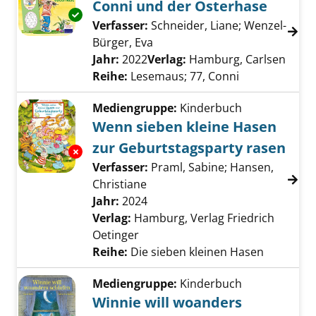
Conni und der Osterhase
Exemplar-Details von Conni und der Osterha
Verfasser:
Schneider, Liane
;
Wenzel-
Bürger, Eva
Suche nach diesem Verfasser
Jahr:
2022
Verlag:
Hamburg, Carlsen
Reihe:
Lesemaus; 77, Conni
Mediengruppe:
Kinderbuch
Wenn sieben kleine Hasen
zur Geburtstagsparty rasen
Exemplar-Details von Wenn sieben kleine Ha
Verfasser:
Praml, Sabine
;
Hansen,
Christiane
Suche nach diesem Verfasser
Jahr:
2024
Verlag:
Hamburg, Verlag Friedrich
Oetinger
Reihe:
Die sieben kleinen Hasen
Mediengruppe:
Kinderbuch
Winnie will woanders