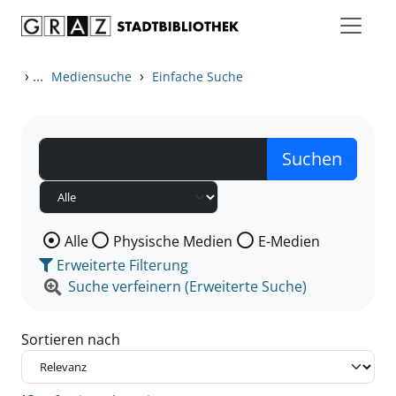
Zum Inhalt springen
Zu den Suchfiltern springen
Zur Trefferliste springen
›
...
›
Mediensuche
Einfache Suche
Wählen Sie die Medienart nach der Sie suchen wollen
Alle
Physische Medien
E-Medien
Erweiterte Filterung
Suche verfeinern (Erweiterte Suche)
Sortieren nach