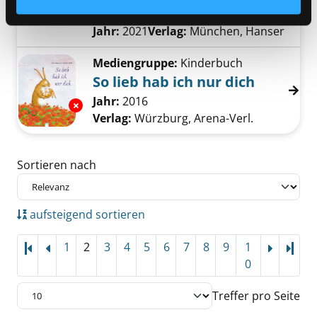
Verfasser:
Berner, Rotraut Susanne
Suche
Jahr:
2021
Verlag:
München, Hanser
Mediengruppe:
Kinderbuch
So lieb hab ich nur dich
Suche nach diesem Verfasser
Jahr:
2016
Exemplar-Details von So lieb hab ich nur dic
Verlag:
Würzburg, Arena-Verl.
Zu den Suchfiltern springen
Sortieren nach
aufsteigend sortieren
1
2
3
4
5
6
7
8
9
1
Letz
0
Treffer pro Seite