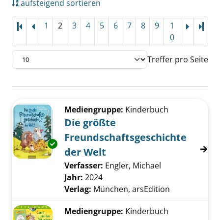
aufsteigend sortieren
1
2
3
4
5
6
7
8
9
1
Letz
0
Treffer pro Seite
Suchergebnis
Zu den Suchfiltern springen
Mediengruppe:
Kinderbuch
Die größte
Freundschaftsgeschichte
Exemplar-Details von Die größte Freundschaf
der Welt
Verfasser:
Engler, Michael
Suche nach die
Jahr:
2024
Verlag:
München, arsEdition
Mediengruppe:
Kinderbuch