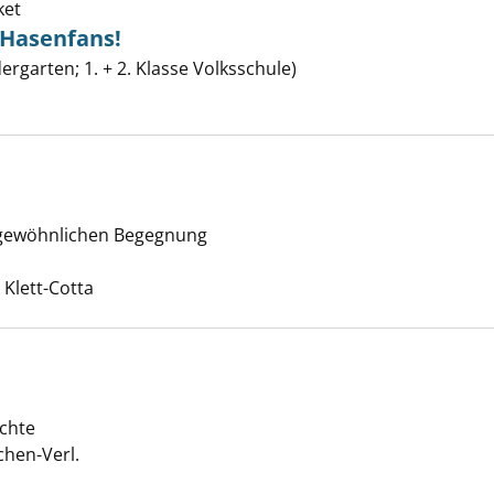
ket
 Hasenfans!
tern, kleine Hasenfans! anzeigen
ergarten; 1. + 2. Klasse Volksschule)
er
rgewöhnlichen Begegnung
 ich anzeigen
che nach diesem Verfasser
 Klett-Cotta
t anzeigen
chte
er
chen-Verl.