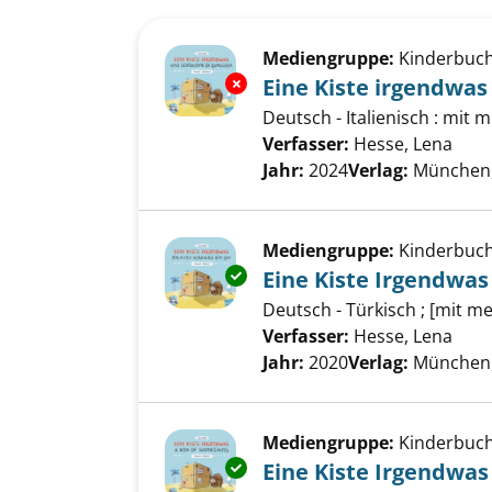
Suchergebnis
Zu den Suchfiltern springen
Mediengruppe:
Kinderbuc
Exemplar-Details von Eine Kis
Eine Kiste irgendwas
Deutsch - Italienisch : mit
Verfasser:
Hesse, Lena
Such
Jahr:
2024
Verlag:
München, 
Mediengruppe:
Kinderbuc
Exemplar-Details von Eine Kis
Eine Kiste Irgendwas
Deutsch - Türkisch ; [mit 
Verfasser:
Hesse, Lena
Such
Jahr:
2020
Verlag:
München, 
Mediengruppe:
Kinderbuc
Exemplar-Details von Eine Kis
Eine Kiste Irgendwas