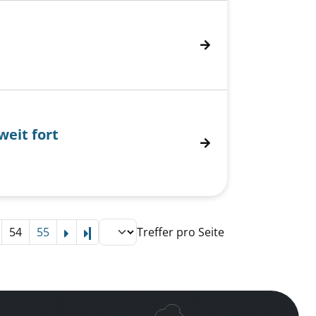
weit fort
it fort anzeigen
54
55
Treffer pro Seite
Letzte Seite