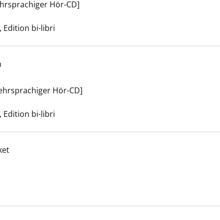
ehrsprachiger Hör-CD]
e nach diesem Verfasser
Edition bi-libri
h
te Irgendwas anzeigen
mehrsprachiger Hör-CD]
e nach diesem Verfasser
Edition bi-libri
ket
 Winter anzeigen
er