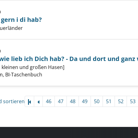
h
gern i di hab?
haupt, wia gern i di hab? anzeigen
er
auerländer
h
wie lieb ich Dich hab? - Da und dort und ganz 
igentlich, wie lieb ich Dich hab? - Da und dort und ganz we
 kleinen und großen Hasen]
er
, BI-Taschenbuch
d sortieren
46
47
48
49
50
51
52
53