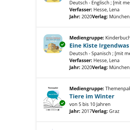
Deutsch - Englisch ; [mit m
Verfasser:
Hesse, Lena
Such
Jahr:
2020
Verlag:
München, 
Mediengruppe:
Kinderbuc
Exemplar-Details von Eine Kis
Eine Kiste Irgendwas
Deutsch - Spanisch ; [mit 
Verfasser:
Hesse, Lena
Such
Jahr:
2020
Verlag:
München, 
Mediengruppe:
Themenpa
Tiere im Winter
Exemplar-Details von Tiere im
von 5 bis 10 Jahren
Suche nach diesem Verfass
Jahr:
2017
Verlag:
Graz