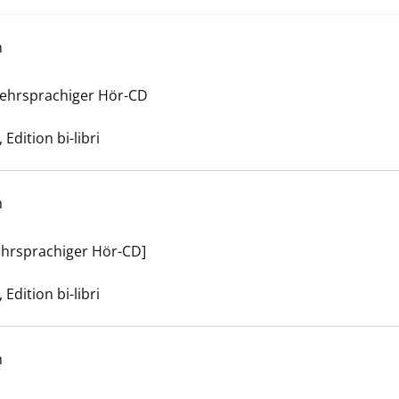
h
te irgendwas anzeigen
 mehrsprachiger Hör-CD
e nach diesem Verfasser
Edition bi-libri
h
te Irgendwas anzeigen
mehrsprachiger Hör-CD]
e nach diesem Verfasser
Edition bi-libri
h
te Irgendwas anzeigen