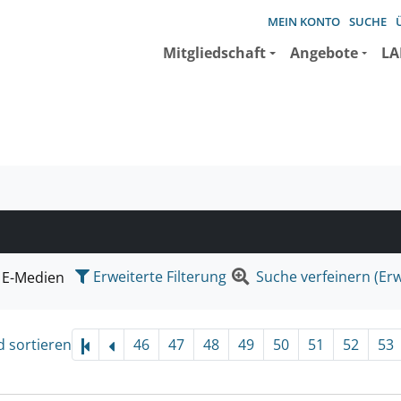
MEIN KONTO
SUCHE
Mitgliedschaft
Angebote
LA
e suchen wollen.
Erweiterte Filterung
Suche verfeinern (Erw
E-Medien
d sortieren
46
47
48
49
50
51
52
53