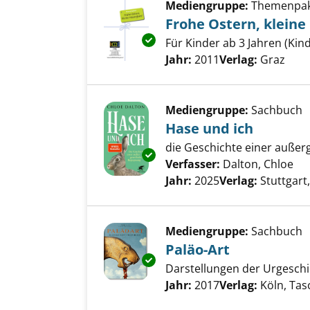
Mediengruppe:
Themenpa
Frohe Ostern, kleine
Exemplar-Details von Frohe Os
Für Kinder ab 3 Jahren (Kind
Suche nach diesem Verfass
Jahr:
2011
Verlag:
Graz
Mediengruppe:
Sachbuch
Hase und ich
die Geschichte einer auße
Exemplar-Details von Hase und
Verfasser:
Dalton, Chloe
Su
Jahr:
2025
Verlag:
Stuttgart,
Mediengruppe:
Sachbuch
Paläo-Art
Exemplar-Details von Paläo-Ar
Darstellungen der Urgeschi
Suche nach diesem Verfass
Jahr:
2017
Verlag:
Köln, Tas