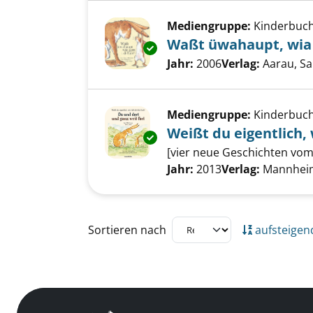
Mediengruppe:
Kinderbuc
Waßt üwahaupt, wia 
Exemplar-Details von Waßt üwa
Suche nach diesem Verfass
Jahr:
2006
Verlag:
Aarau, S
Mediengruppe:
Kinderbuc
Weißt du eigentlich, 
Exemplar-Details von Weißt du e
[vier neue Geschichten vom
Suche nach diesem Verfass
Jahr:
2013
Verlag:
Mannheim
Zu den Suchfiltern springen
Sortieren nach
aufsteigen