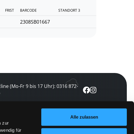
FRIST
BARCODE
STANDORT 3
2308SB01667
line (Mo-Fr 9 bis 17 Uhr): 0316 872-
0
ewsletter abonnieren
Alle zulassen
n zur
 keine Veranstaltung verpassen
wendig für