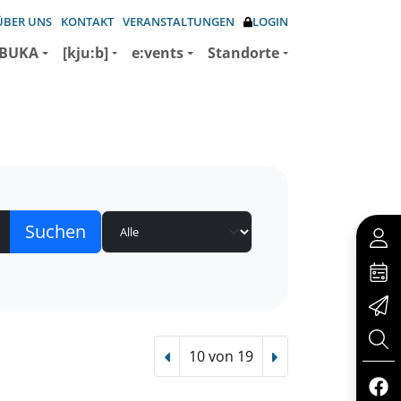
ÜBER UNS
KONTAKT
VERANSTALTUNGEN
LOGIN
BUKA
[kju:b]
e:vents
Standorte
10 von 19
Vorheriger Treffer
Nächster Treffer