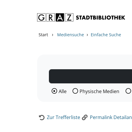
Zum Inhalt springen
Zur Detailanzeige springen
›
›
Start
Mediensuche
Einfache Suche
Wählen Sie die Medienart nach der Si
Alle
Physische Medien
Zur Trefferliste
Permalink Detailan