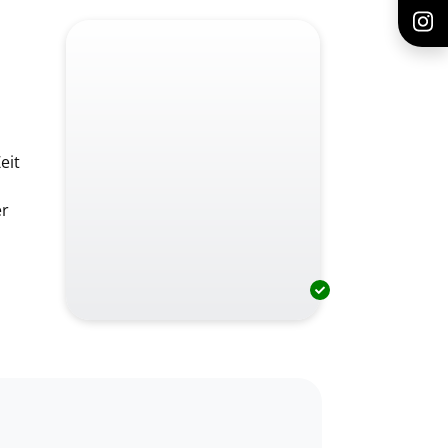
eit
er