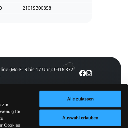
D
2101SB00858
line (Mo-Fr 9 bis 17 Uhr): 0316 872-
0
ewsletter abonnieren
Alle zulassen
n zur
 keine Veranstaltung verpassen
wendig für
etzt abonnieren
Auswahl erlauben
zu
er Cookies