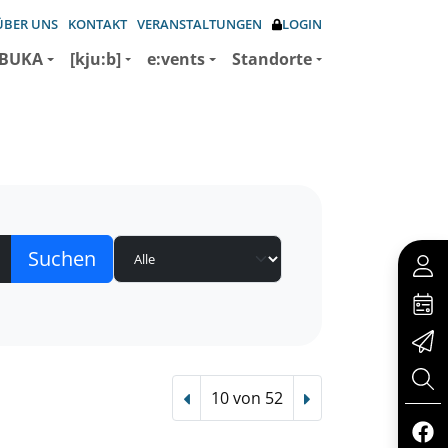
ÜBER UNS
KONTAKT
VERANSTALTUNGEN
LOGIN
BUKA
[kju:b]
e:vents
Standorte
10 von 52
Vorheriger Treffer
Nächster Treffer