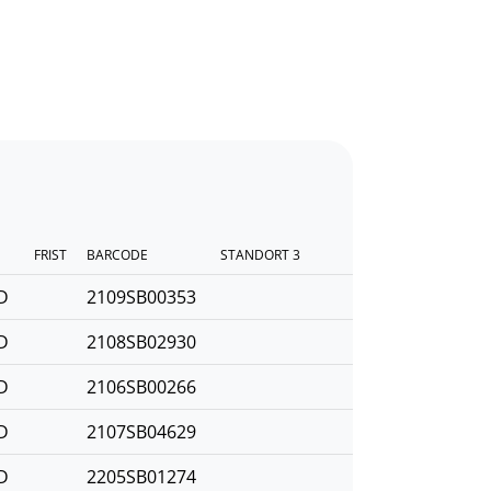
FRIST
BARCODE
STANDORT 3
D
2109SB00353
D
2108SB02930
D
2106SB00266
D
2107SB04629
D
2205SB01274