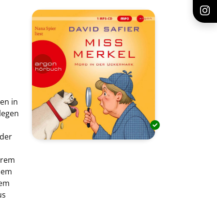
en in
legen
 der
ihrem
 dem
rem
us