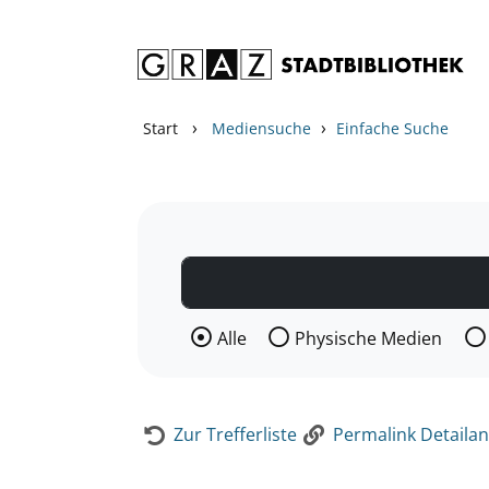
Zum Inhalt springen
Zur Detailanzeige springen
›
›
Start
Mediensuche
Einfache Suche
Wählen Sie die Medienart nach der Si
Alle
Physische Medien
Zur Trefferliste
Permalink Detailan