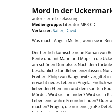
Mord in der Uckermar
autorisierte Lesefassung
Mediengruppe:
Literatur MP3-CD
Verfasser:
Suche nach diesem Verfasser
Safier, David
Was macht Angela Merkel, wenn sie in Rente
Der herrlich komische neue Roman von Best
Rente und mit Mann und Mops in die Ucke
am schönen Dumpfsee. Nach dem turbulenten
beschauliche Landleben einzulassen. Nur z
Freiherr Philip von Baugenwitz vergiftet i
erwacht neues Leben in Angela. Endlich wi
liebenden Ehemann und dem sanften Bodyg
Mörder. Wird sie ihn finden? Wird sie in 
Leben eine wahre Freundin finden? Oder w
machen? Fragen, die nur eine große Detek