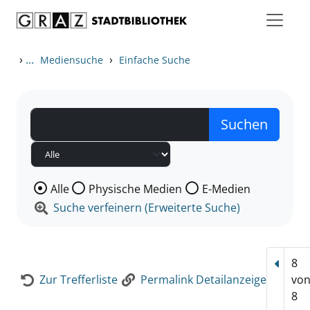
Zum Inhalt springen
Zur Detailanzeige springen
›
...
›
Mediensuche
Einfache Suche
Wählen Sie die Medienart nach der Sie suchen wollen
Alle
Physische Medien
E-Medien
Suche verfeinern (Erweiterte Suche)
8
Vorhe
Zur Trefferliste
Permalink Detailanzeige
vo
8