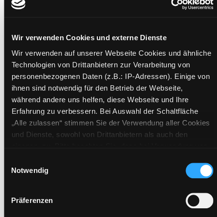
Mediengruppe:
Musik CD
Verfasser:
Suche nach diesem Verfasser
Lennon, John [Komp.]
;
MacCartney, Paul
[Komp.]
;
Beatles
Wir verwenden Cookies und externe Dienste
Beschreibung ein-/ausblenden
Wir verwenden auf unserer Webseite Cookies und ähnliche
Technologien von Drittanbietern zur Verarbeitung von
Mehr Informationen ein-/ausblenden
personenbezogenen Daten (z.B.: IP-Adressen). Einige von
ihnen sind notwendig für den Betrieb der Webseite,
während andere uns helfen, diese Webseite und Ihre
Erfahrung zu verbessern. Bei Auswahl der Schaltfläche
Exemplare
„Alle zulassen“ stimmen Sie der Verwendung aller Cookies
und Dienste, sowohl von Drittanbietern als auch den
Zweigstelle:
Süd - Lauzilgasse
eigenen, zu. Bitte beachten Sie, dass bei Verwendung von
Signatur:
TD.MU BEA
Diensten und Setzen von Cookies von Drittanbietern, eine
Einwilligungsauswahl
Standort 2:
Ausleihe
Verarbeitung in unsicheren Drittländern (Länder außerhalb
Notwendig
Status:
Verfügbar
des EWR ohne adäquates Datenschutzniveau) stattfinden
kann. In diesem Zusammenhang können aktuell Risiken für
Vorbestellungen:
0
Präferenzen
Betroffene nicht vollständig ausgeschlossen werden. Eine
Mediengruppe:
Musik CD
Verarbeitung durch solche Cookies oder Dienste erfolgt nur,