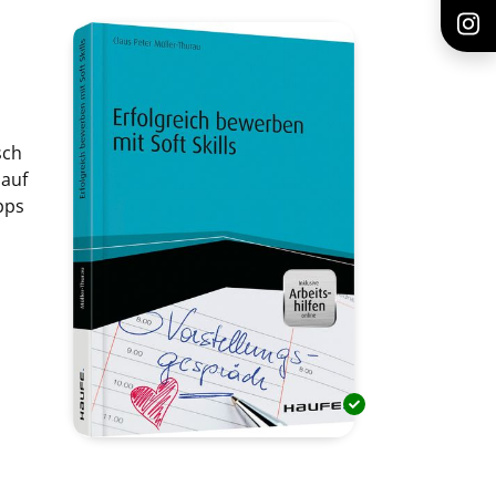
sch
lauf
pps