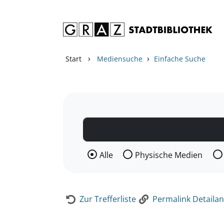
Zum Inhalt springen
Zur Detailanzeige springen
›
›
Start
Mediensuche
Einfache Suche
Wählen Sie die Medienart nach der Si
Alle
Physische Medien
Zur Trefferliste
Permalink Detailan