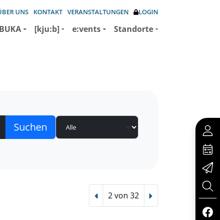
ÜBER UNS
KONTAKT
VERANSTALTUNGEN
LOGIN
BUKA
[kju:b]
e:vents
Standorte
2 von 32
Vorheriger Treffer
Nächster Treffer