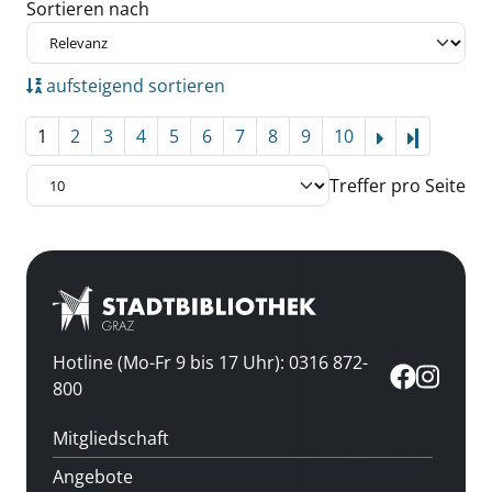
Zu den Suchfiltern springen
Sortieren nach
aufsteigend sortieren
1
2
3
4
5
6
7
8
9
10
Letzte Se
Treffer pro Seite
Hotline (Mo-Fr 9 bis 17 Uhr): 0316 872-
800
Mitgliedschaft
Angebote