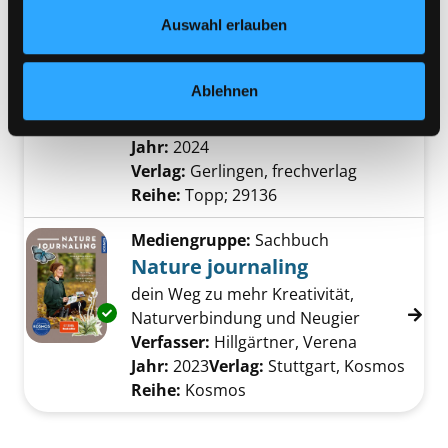
Datenschutzerklärung
und in unserem
Impressum
.
Mediengruppe:
Sachbuch
Auswahl erlauben
Lovely you
mein Kreativbuch : farbenfrohe DIY-
Exemplar-Details von Lovely you anzeigen
Ablehnen
Projekte für dich
Verfasser:
Wagner, Beatrice
Suche nach d
Jahr:
2024
Verlag:
Gerlingen, frechverlag
Reihe:
Topp; 29136
Mediengruppe:
Sachbuch
Nature journaling
dein Weg zu mehr Kreativität,
Exemplar-Details von Nature journaling anze
Naturverbindung und Neugier
Verfasser:
Hillgärtner, Verena
Suche nach 
Jahr:
2023
Verlag:
Stuttgart, Kosmos
Reihe:
Kosmos