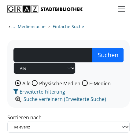
Zum Inhalt springen
Zu den Suchfiltern springen
Zur Trefferliste springen
›
...
›
Mediensuche
Einfache Suche
Wählen Sie die Medienart nach der Sie suchen wollen
Alle
Physische Medien
E-Medien
Erweiterte Filterung
Suche verfeinern (Erweiterte Suche)
Sortieren nach