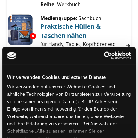
Reihe:
Werkbuch
Mediengruppe:
Sachbuch
Praktische Hüllen &
Taschen nähen
Exemplar-Details von Praktische Hüllen & T
für Handy, Tablet, Kopfhörer etc.
Verfasser:
Landel, Olga
Suche nach diesem
Jahr:
2024
Verlag:
Gerlingen, frechverlag
Reihe:
Topp; 27116
Wir verwenden Cookies und externe Dienste
Mediengruppe:
Sachbuch
Wir verwenden auf unserer Webseite Cookies und
Nähen mit Walkstoffen
ähnliche Technologien von Drittanbietern zur Verarbeitung
von personenbezogenen Daten (z.B.: IP-Adressen).
Exemplar-Details von Nähen mit Walkstoffen
für Kids : Baby- und Kinder-Kleidung
Einige von ihnen sind notwendig für den Betrieb der
in Größe 50-104 : mit 2
Webseite, während andere uns helfen, diese Webseite
Schnittmusterbogen
und Ihre Erfahrung zu verbessern. Bei Auswahl der
Verfasser:
JULESNaht, Lage
;
Bittrich,
Schaltfläche „Alle zulassen“ stimmen Sie der
Leonie
Suche nach diesem Verfasser