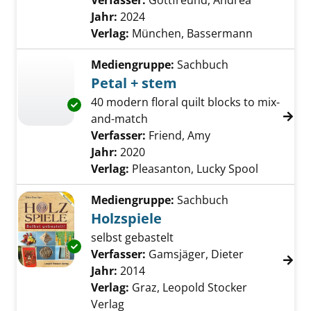
Verfasser:
Gottfreund, Andrea
Suche nach
Jahr:
2024
Verlag:
München, Bassermann
Mediengruppe:
Sachbuch
Petal + stem
40 modern floral quilt blocks to mix-
Exemplar-Details von Petal + stem anzeigen
and-match
Verfasser:
Friend, Amy
Suche nach diesem
Jahr:
2020
Verlag:
Pleasanton, Lucky Spool
Mediengruppe:
Sachbuch
Holzspiele
selbst gebastelt
Exemplar-Details von Holzspiele anzeigen
Verfasser:
Gamsjäger, Dieter
Suche nach 
Jahr:
2014
Verlag:
Graz, Leopold Stocker
Verlag