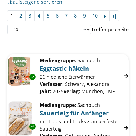
aufsteigend sortieren
1
2
3
4
5
6
7
8
9
10
Letzte Se
Treffer pro Seite
Suchergebnis
Zu den Suchfiltern springen
Mediengruppe:
Sachbuch
Eggtastic häkeln
Exemplar-Details von Eggtastic häkeln anzei
26 niedliche Eierwärmer
Verfasser:
Schwarz, Alexandra
Suche nach
Jahr:
2025
Verlag:
München, EMF
Mediengruppe:
Sachbuch
Sauerteig für Anfänger
mit Tipps und Tricks zum perfekten
Exemplar-Details von Sauerteig für Anfänger
Sauerteig