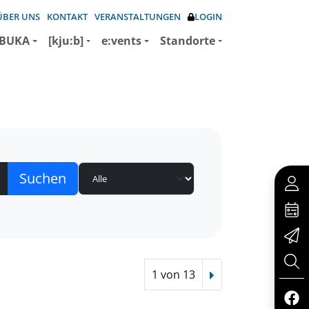
ÜBER UNS
KONTAKT
VERANSTALTUNGEN
LOGIN
BUKA
[kju:b]
e:vents
Standorte
1 von 13
Nächster Treffer