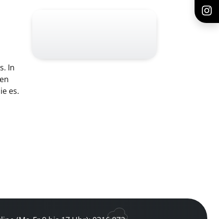
. In
gen
e es.