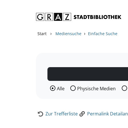
Zum Inhalt springen
Zur Detailanzeige springen
›
›
Start
Mediensuche
Einfache Suche
Wählen Sie die Medienart nach der Si
Alle
Physische Medien
Zur Trefferliste
Permalink Detailan