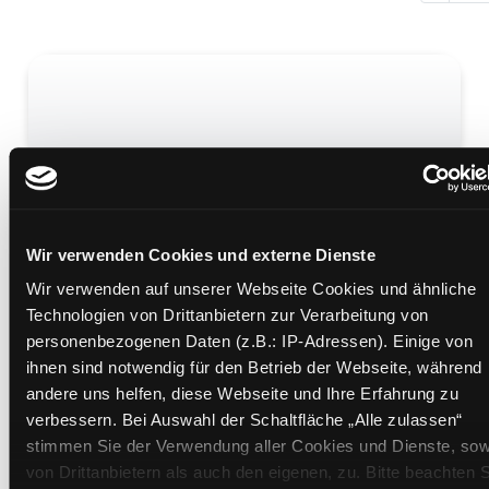
Rabenschatten
Mediengruppe:
Belletristik
Verfasser:
Ryan, Anthony
Wir verwenden Cookies und externe Dienste
Wir verwenden auf unserer Webseite Cookies und ähnliche
Mehr Informationen ein-/ausblenden
Technologien von Drittanbietern zur Verarbeitung von
personenbezogenen Daten (z.B.: IP-Adressen). Einige von
Bände
ihnen sind notwendig für den Betrieb der Webseite, während
andere uns helfen, diese Webseite und Ihre Erfahrung zu
Medium auf die Postliste setzen
verbessern. Bei Auswahl der Schaltfläche „Alle zulassen“
stimmen Sie der Verwendung aller Cookies und Dienste, sow
von Drittanbietern als auch den eigenen, zu. Bitte beachten S