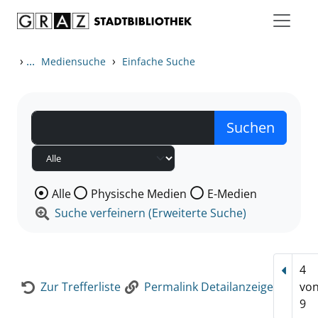
Zum Inhalt springen
Zur Detailanzeige springen
›
...
›
Mediensuche
Einfache Suche
Wählen Sie die Medienart nach der Sie suchen wollen
Alle
Physische Medien
E-Medien
Suche verfeinern (Erweiterte Suche)
4
Vorhe
Zur Trefferliste
Permalink Detailanzeige
vo
9