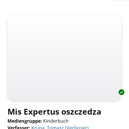
Mis Expertus oszczedza
Mediengruppe:
Kinderbuch
Verfasser:
Suche nach diesem Verfasser
Krupa, Tomasz (Verfasser)