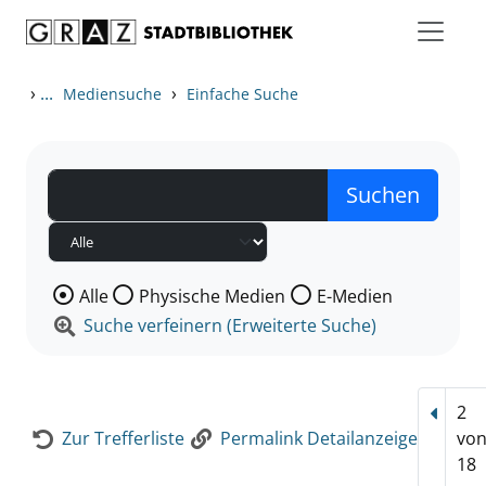
Zum Inhalt springen
Zur Detailanzeige springen
›
...
›
Mediensuche
Einfache Suche
Wählen Sie die Medienart nach der Sie suchen wollen
Alle
Physische Medien
E-Medien
Suche verfeinern (Erweiterte Suche)
2
Vorhe
Zur Trefferliste
Permalink Detailanzeige
vo
18