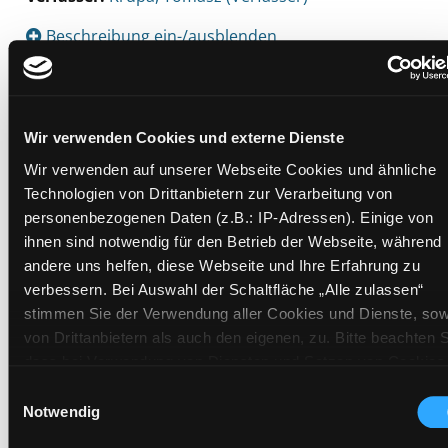
Beschreibung ein-/ausblenden
Mehr Informationen ein-/ausblenden
Wir verwenden Cookies und externe Dienste
Exemplare
Wir verwenden auf unserer Webseite Cookies und ähnliche
Technologien von Drittanbietern zur Verarbeitung von
Zweigstelle:
Süd - Lauzilgasse
personenbezogenen Daten (z.B.: IP-Adressen). Einige von
ihnen sind notwendig für den Betrieb der Webseite, während
Signatur:
JF.SP KRU
andere uns helfen, diese Webseite und Ihre Erfahrung zu
Standort 2:
Ausleihe
verbessern. Bei Auswahl der Schaltfläche „Alle zulassen“
Status:
Verfügbar
stimmen Sie der Verwendung aller Cookies und Dienste, sow
Vorbestellungen:
0
von Drittanbietern als auch den eigenen, zu. Bitte beachten S
dass bei Verwendung von Diensten und Setzen von Cookies
Mediengruppe:
Kinderbuch
von Drittanbietern, eine Verarbeitung in unsicheren Drittlände
Frist:
Einwilligungsauswahl
(Länder außerhalb des EWR ohne adäquates
Notwendig
Barcode:
2507SB01890
Datenschutzniveau) stattfinden kann. In diesem Zusammen