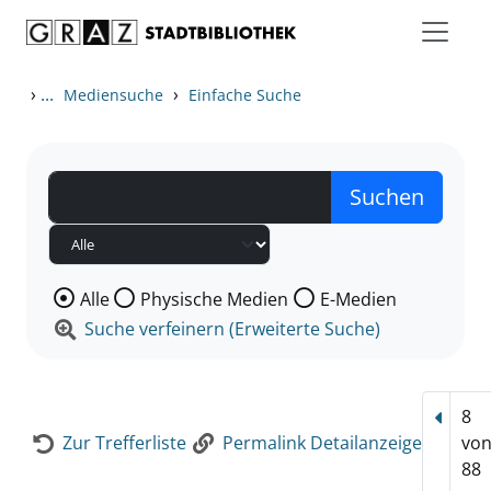
Zum Inhalt springen
Zur Detailanzeige springen
›
...
›
Mediensuche
Einfache Suche
Wählen Sie die Medienart nach der Sie suchen wollen
Alle
Physische Medien
E-Medien
Suche verfeinern (Erweiterte Suche)
8
Vorhe
Zur Trefferliste
Permalink Detailanzeige
vo
88