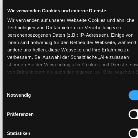
Exemplare
Wir verwenden Cookies und externe Dienste
Zweigstelle:
Süd - Lauzilgasse
Wir verwenden auf unserer Webseite Cookies und ähnliche
Technologien von Drittanbietern zur Verarbeitung von
Signatur:
EL.AK BER
personenbezogenen Daten (z.B.: IP-Adressen). Einige von
Standort 2:
Ausleihe
ihnen sind notwendig für den Betrieb der Webseite, während
Status:
Entliehen
andere uns helfen, diese Webseite und Ihre Erfahrung zu
Vorbestellungen:
0
verbessern. Bei Auswahl der Schaltfläche „Alle zulassen“
Mediengruppe:
Sachbuch
stimmen Sie der Verwendung aller Cookies und Dienste, sow
von Drittanbietern als auch den eigenen, zu. Bitte beachten S
Frist:
21.09.2026
dass bei Verwendung von Diensten und Setzen von Cookies
Barcode:
2107SB04508
von Drittanbietern, eine Verarbeitung in unsicheren Drittlände
Einwilligungsauswahl
Standort 3:
(Länder außerhalb des EWR ohne adäquates
Notwendig
Datenschutzniveau) stattfinden kann. In diesem Zusammen
können aktuell Risiken für Betroffene nicht vollständig
Präferenzen
ausgeschlossen werden. Eine Verarbeitung durch solche
Zweigstelle:
Zanklhof
Cookies oder Dienste erfolgt nur, wenn Sie die jeweilige
Signatur:
EL.AK BER
Einwilligung erteilen („Auswahl erlauben“) oder auf die
Statistiken