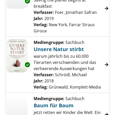
Saving the planet begins at
Exemplar-Details von We are the weather an
breakfast
Verfasser:
Foer, Jonathan Safran
Suche na
Jahr:
2019
Verlag:
New York, Farrar Straus
Giroux
Mediengruppe:
Sachbuch
Unsere Natur stirbt
warum jährlich bis zu 60.000
Tierarten verschwinden und das
Exemplar-Details von Unsere Natur stirbt an
verheerende Auswirkungen hat
Verfasser:
Schrödl, Michael
Suche nach di
Jahr:
2018
Verlag:
Grünwald, Komplett-Media
Mediengruppe:
Sachbuch
Baum für Baum
jetzt retten wir Kinder die Welt. Ein