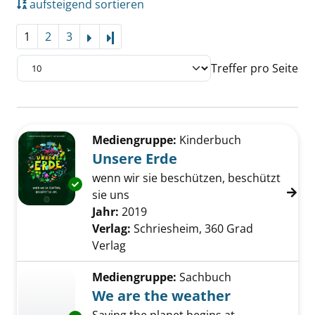
aufsteigend sortieren
1
2
3
Letzte Seite
Treffer pro Seite
Suchergebnis
Zu den Suchfiltern springen
Mediengruppe:
Kinderbuch
Unsere Erde
wenn wir sie beschützen, beschützt
Exemplar-Details von Unsere Erde anzeigen
sie uns
Suche nach diesem Verfasser
Jahr:
2019
Verlag:
Schriesheim, 360 Grad
Verlag
Mediengruppe:
Sachbuch
We are the weather