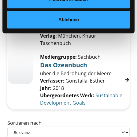
verändert. Szenario 2035
Verfasser:
Hutter, Claus-Peter
;
Exemplar-Details von Die Erde schlägt zurüc
Ablehnen
Goris, Eva
Suche nach diesem Verfasser
Jahr:
2009
Verlag:
München, Knaur
Taschenbuch
Mediengruppe:
Sachbuch
Das Ozeanbuch
über die Bedrohung der Meere
Verfasser:
Gonstalla, Esther
Jahr:
2018
Übergeordnetes Werk:
Sustainable
Development Goals
Zu den Suchfiltern springen
Sortieren nach