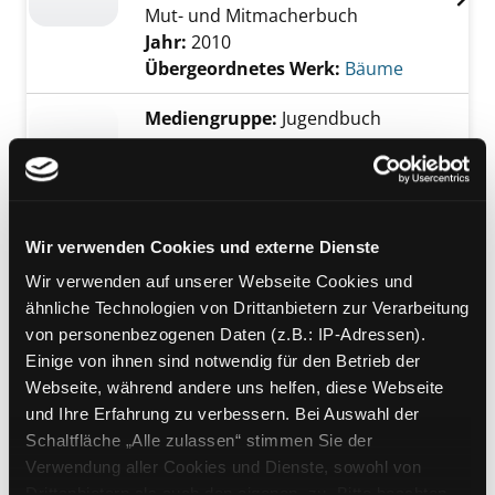
Mut- und Mitmacherbuch
Jahr:
2010
Übergeordnetes Werk:
Bäume
Mediengruppe:
Jugendbuch
Baum für Baum
jetzt retten wir Kinder die Welt. Ein
Exemplar-Details von Baum für Baum anzeig
Mut- und Mitmacherbuch
Suche nach diesem Verfasser
Jahr:
2010
Wir verwenden Cookies und externe Dienste
Verlag:
München, ökom Verlag
Reihe:
Felix und Freunde
Wir verwenden auf unserer Webseite Cookies und
ähnliche Technologien von Drittanbietern zur Verarbeitung
Mediengruppe:
Sachbuch
von personenbezogenen Daten (z.B.: IP-Adressen).
Das Waldbuch
Einige von ihnen sind notwendig für den Betrieb der
Webseite, während andere uns helfen, diese Webseite
alles, was man wissen muss, in 50
Exemplar-Details von Das Waldbuch anzeige
und Ihre Erfahrung zu verbessern. Bei Auswahl der
Grafiken
Schaltfläche „Alle zulassen“ stimmen Sie der
Verfasser:
Gonstalla, Esther
Suche nach d
Verwendung aller Cookies und Dienste, sowohl von
Jahr:
2021
Drittanbietern als auch den eigenen, zu. Bitte beachten