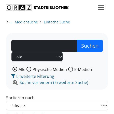
Zum Inhalt springen
Zu den Suchfiltern springen
Zur Trefferliste springen
›
...
›
Mediensuche
Einfache Suche
Wählen Sie die Medienart nach der Sie suchen wollen
Alle
Physische Medien
E-Medien
Erweiterte Filterung
Suche verfeinern (Erweiterte Suche)
Sortieren nach