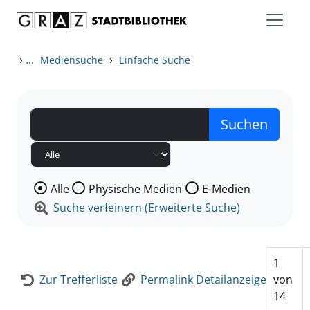
Zum Inhalt springen
Zur Detailanzeige springen
›
...
›
Mediensuche
Einfache Suche
Wählen Sie die Medienart nach der Sie suchen wollen
Alle
Physische Medien
E-Medien
Suche verfeinern (Erweiterte Suche)
1
Zur Trefferliste
Permalink Detailanzeige
von
14