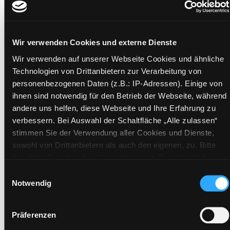
gefasst
Der kompakte Ratgeber für die überzeugende
Bewerbung
Wir verwenden Cookies und externe Dienste
Mediengruppe:
eBook
Wir verwenden auf unserer Webseite Cookies und ähnliche
Verfasser:
Suche nach diesem Verfasser
Engst, Judith
Technologien von Drittanbietern zur Verarbeitung von
personenbezogenen Daten (z.B.: IP-Adressen). Einige von
Mehr Informationen ein-/ausblenden
ihnen sind notwendig für den Betrieb der Webseite, während
andere uns helfen, diese Webseite und Ihre Erfahrung zu
verbessern. Bei Auswahl der Schaltfläche „Alle zulassen“
Exemplare
stimmen Sie der Verwendung aller Cookies und Dienste,
sowohl von Drittanbietern als auch den eigenen, zu. Bitte
Zweigstelle:
Bibliothek digital
beachten Sie, dass bei Verwendung von Diensten und
Signatur:
Setzen von Cookies von Drittanbietern, eine Verarbeitung in
Einwilligungsauswahl
unsicheren Drittländern (Länder außerhalb des EWR ohne
Standort 2:
Notwendig
adäquates Datenschutzniveau) stattfinden kann. In diesem
Status:
Zum Download
Zusammenhang können aktuell Risiken für Betroffene nicht
Vorbestellungen:
0
Präferenzen
vollständig ausgeschlossen werden. Eine Verarbeitung
Mediengruppe:
eBook