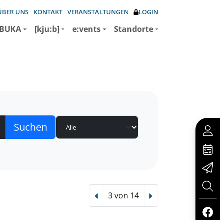
ÜBER UNS
KONTAKT
VERANSTALTUNGEN
LOGIN
BUKA
[kju:b]
e:vents
Standorte
3 von 14
Vorheriger Treffer
Nächster Treffer