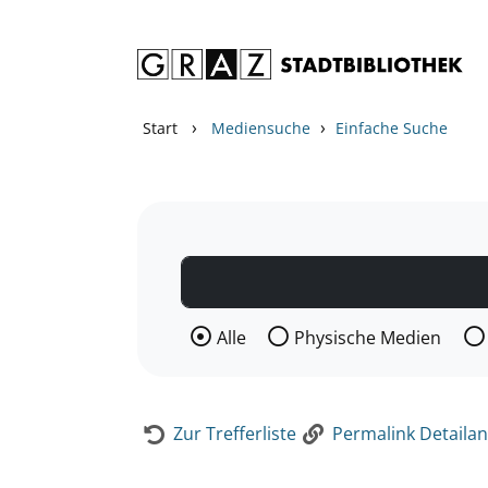
Zum Inhalt springen
Zur Detailanzeige springen
›
›
Start
Mediensuche
Einfache Suche
Wählen Sie die Medienart nach der Si
Alle
Physische Medien
Zur Trefferliste
Permalink Detailan