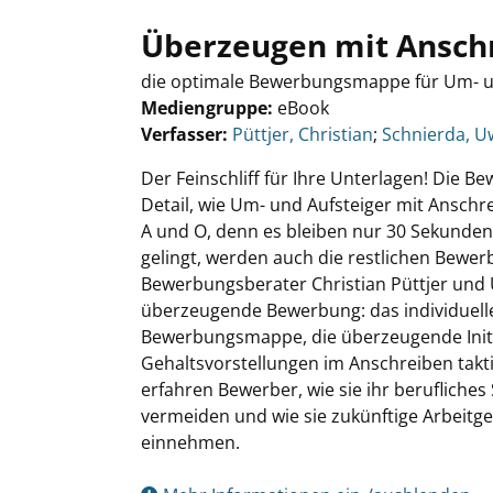
Überzeugen mit Ansch
die optimale Bewerbungsmappe für Um- u
Mediengruppe:
eBook
Verfasser:
Suche nach diesem Verfasser
Püttjer, Christian
;
Schnierda, U
Der Feinschliff für Ihre Unterlagen! Die 
Detail, wie Um- und Aufsteiger mit Anschr
A und O, denn es bleiben nur 30 Sekunde
gelingt, werden auch die restlichen Bew
Bewerbungsberater Christian Püttjer und 
überzeugende Bewerbung: das individuelle
Bewerbungsmappe, die überzeugende Initi
Gehaltsvorstellungen im Anschreiben takt
erfahren Bewerber, wie sie ihr berufliches
vermeiden und wie sie zukünftige Arbeit
einnehmen.