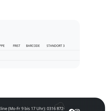
PPE
FRIST
BARCODE
STANDORT 3
line (Mo-Fr 9 bis 17 Uhr): 0316 872-