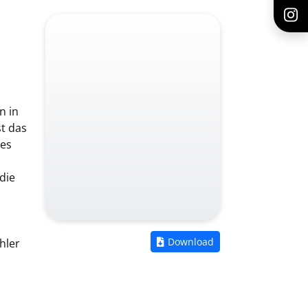
n in
st das
ies
die
Zum Download vo
Download
hler