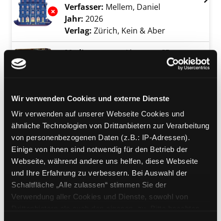
Verfasser:
Mellem, Daniel
Suche nach die
Exemplar-Details von Einstein im Bade anzei
Jahr:
2026
Verlag:
Zürich, Kein & Aber
Mediengruppe:
Literatur CD
Einstein
Exemplar-Details von Einstein anzeigen
die fantastische Reise einer Maus
durch Raum und Zeit : inszenierte
Wir verwenden Cookies und externe Dienste
Lesung mit Musik
Verfasser:
Kuhlmann, Torben
Suche nach 
Wir verwenden auf unserer Webseite Cookies und
Jahr:
2020
ähnliche Technologien von Drittanbietern zur Verarbeitung
Verlag:
München, Der Hörverlag
von personenbezogenen Daten (z.B.: IP-Adressen).
Reihe:
hr2 Kultur
Einige von ihnen sind notwendig für den Betrieb der
Webseite, während andere uns helfen, diese Webseite
Mediengruppe:
Sachbuch
und Ihre Erfahrung zu verbessern. Bei Auswahl der
Einstein
Schaltfläche „Alle zulassen“ stimmen Sie der
Verwendung aller Cookies und Dienste, sowohl von
die Biografie
Drittanbietern als auch den eigenen, zu. Bitte beachten
Verfasser:
Isaacson, Walter
Suche nach di
Exemplar-Details von Einstein anzeigen
Sie, dass bei Verwendung von Diensten und Setzen von