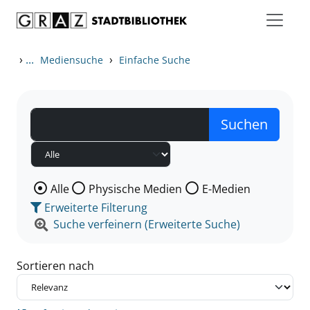
Zum Inhalt springen
Zu den Suchfiltern springen
Zur Trefferliste springen
›
...
›
Mediensuche
Einfache Suche
Wählen Sie die Medienart nach der Sie suchen wollen
Alle
Physische Medien
E-Medien
Erweiterte Filterung
Suche verfeinern (Erweiterte Suche)
Sortieren nach