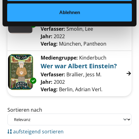
Quantenwelt
Ablehnen
wie wir zu Ende denken, was mit
Einstein begonnen hat
Exemplar-Details von Quantenwelt anzeigen
Verfasser:
Smolin, Lee
Suche nach diesem 
Jahr:
2022
Verlag:
München, Pantheon
Mediengruppe:
Kinderbuch
Wer war Albert Einstein?
Verfasser:
Brallier, Jess M.
Suche nach die
Exemplar-Details von Wer war Albert Einstei
Jahr:
2002
Verlag:
Berlin, Adrian Verl.
Zu den Suchfiltern springen
Sortieren nach
aufsteigend sortieren