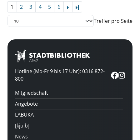
1
2
3
4
5
6
Letzte Seite
Treffer pro Seite
Hotline (Mo-Fr 9 bis 17 Uhr): 0316 872-
800
Mitgliedschaft
Angebote
LABUKA
[kju:b]
News