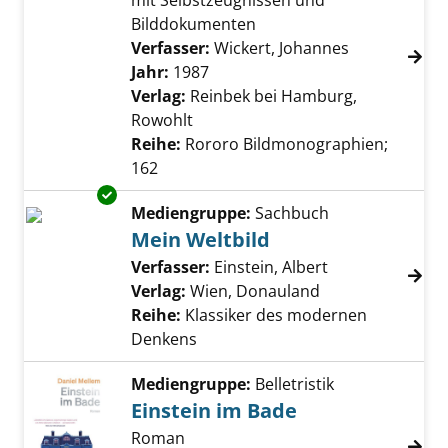
mit Selbstzeugnissen und
Bilddokumenten
Verfasser:
Wickert, Johannes
Suche nach d
Jahr:
1987
Verlag:
Reinbek bei Hamburg,
Rowohlt
Reihe:
Rororo Bildmonographien;
162
Exemplar-Details von Mein Weltbild anzeigen
Mediengruppe:
Sachbuch
Mein Weltbild
Verfasser:
Einstein, Albert
Suche nach die
Verlag:
Wien, Donauland
Reihe:
Klassiker des modernen
Denkens
Mediengruppe:
Belletristik
Einstein im Bade
Roman