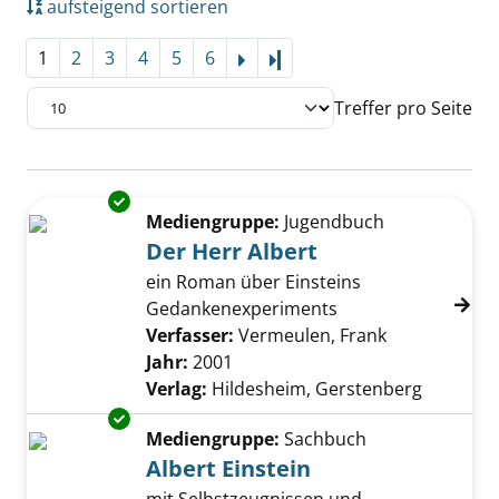
aufsteigend sortieren
1
2
3
4
5
6
Letzte Seite
Treffer pro Seite
Suchergebnis
Exemplar-Details von Der Herr Albert anzeig
Zu den Suchfiltern springen
Mediengruppe:
Jugendbuch
Der Herr Albert
ein Roman über Einsteins
Gedankenexperiments
Verfasser:
Vermeulen, Frank
Suche nach d
Jahr:
2001
Verlag:
Hildesheim, Gerstenberg
Exemplar-Details von Albert Einstein anzeige
Mediengruppe:
Sachbuch
Albert Einstein