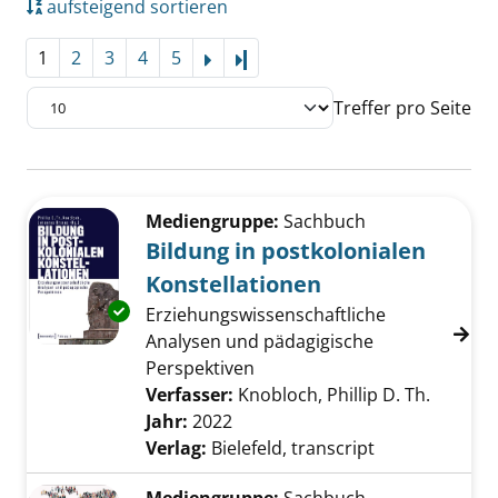
aufsteigend sortieren
1
2
3
4
5
Letzte Seite
Treffer pro Seite
Suchergebnis
Zu den Suchfiltern springen
Mediengruppe:
Sachbuch
Bildung in postkolonialen
Konstellationen
Exemplar-Details von Bildung in postkolonial
Erziehungswissenschaftliche
Analysen und pädagigische
Perspektiven
Verfasser:
Knobloch, Phillip D. Th.
Suche n
Jahr:
2022
Verlag:
Bielefeld, transcript