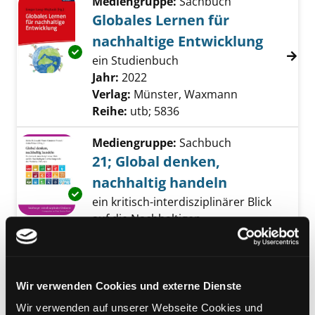
Mediengruppe:
Sachbuch
Globales Lernen für
nachhaltige Entwicklung
Exemplar-Details von Globales Lernen für na
ein Studienbuch
Suche nach diesem Verfasser
Jahr:
2022
Verlag:
Münster, Waxmann
Reihe:
utb; 5836
Mediengruppe:
Sachbuch
21; Global denken,
nachhaltig handeln
Exemplar-Details von 21; Global denken, nac
ein kritisch-interdisziplinärer Blick
auf die Nachhaltigen
Entwicklungsziele der Vereinten
Nationen
Verfasser:
Bukowski, Meike
;
Gmainer-Pranzl, Franz
Suche nach diesem 
Wir verwenden Cookies und externe Dienste
Jahr:
2024
Wir verwenden auf unserer Webseite Cookies und