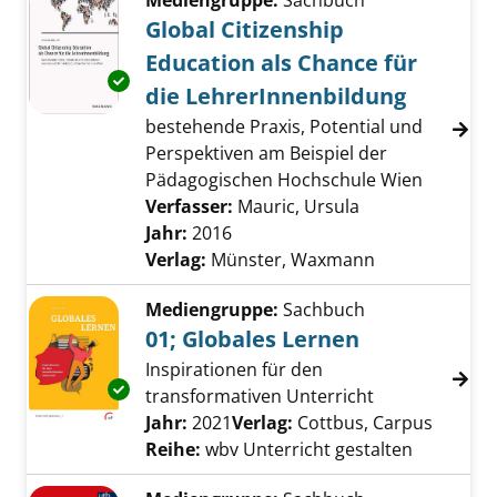
Mediengruppe:
Sachbuch
Global Citizenship
Education als Chance für
Exemplar-Details von Global Citizenship Educ
die LehrerInnenbildung
bestehende Praxis, Potential und
Perspektiven am Beispiel der
Pädagogischen Hochschule Wien
Verfasser:
Mauric, Ursula
Suche nach dies
Jahr:
2016
Verlag:
Münster, Waxmann
Mediengruppe:
Sachbuch
01; Globales Lernen
Inspirationen für den
Exemplar-Details von 01; Globales Lernen an
transformativen Unterricht
Suche nach diesem Verfasser
Jahr:
2021
Verlag:
Cottbus, Carpus
Reihe:
wbv Unterricht gestalten