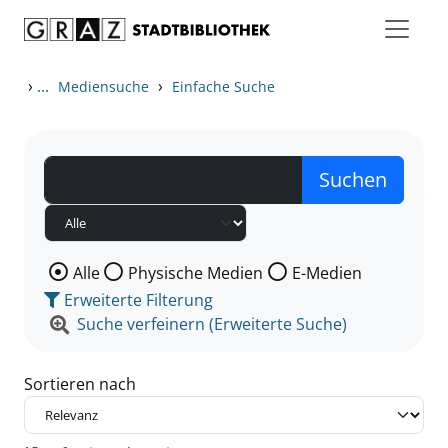
Zum Inhalt springen
Zu den Suchfiltern springen
Zur Trefferliste springen
›
...
›
Mediensuche
Einfache Suche
Wählen Sie die Medienart nach der Sie suchen wollen
Alle
Physische Medien
E-Medien
Erweiterte Filterung
Suche verfeinern (Erweiterte Suche)
Sortieren nach