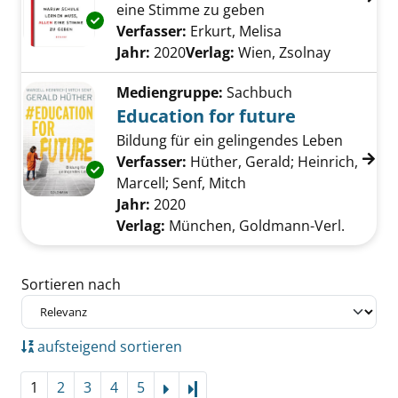
eine Stimme zu geben
Exemplar-Details von Generation Haram anz
Verfasser:
Erkurt, Melisa
Suche nach dies
Jahr:
2020
Verlag:
Wien, Zsolnay
Mediengruppe:
Sachbuch
Education for future
Bildung für ein gelingendes Leben
Verfasser:
Hüther, Gerald
;
Heinrich,
Exemplar-Details von Education for future a
Marcell
;
Senf, Mitch
Suche nach diesem Ve
Jahr:
2020
Verlag:
München, Goldmann-Verl.
Zu den Suchfiltern springen
Sortieren nach
aufsteigend sortieren
1
2
3
4
5
Letzte Seite