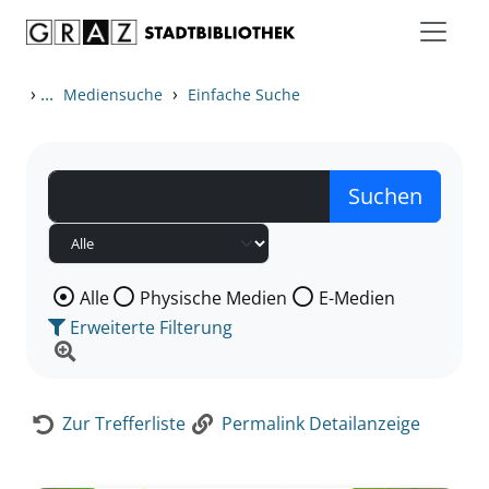
Zum Inhalt springen
Zur Detailanzeige springen
›
...
›
Mediensuche
Einfache Suche
Wählen Sie die Medienart nach der Sie suchen wollen
Alle
Physische Medien
E-Medien
Erweiterte Filterung
Zur Trefferliste
Permalink Detailanzeige