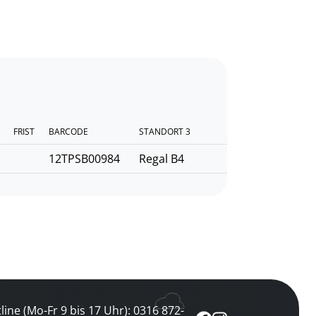
FRIST
BARCODE
STANDORT 3
12TPSB00984
Regal B4
line (Mo-Fr 9 bis 17 Uhr): 0316 872-