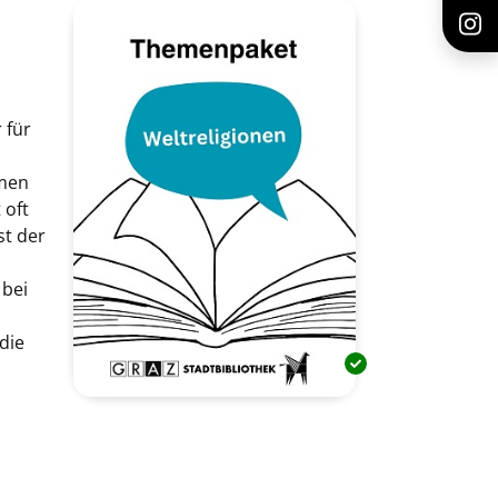
 für
mmen
 oft
st der
 bei
die