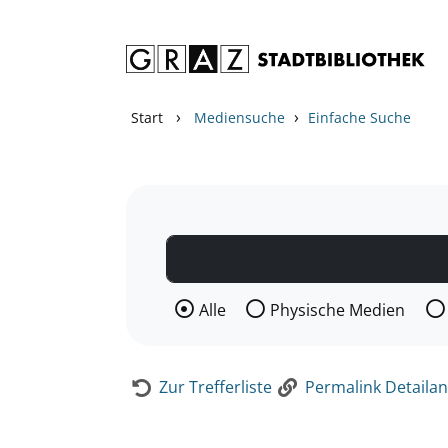
Zum Inhalt springen
Zur Detailanzeige springen
›
›
Start
Mediensuche
Einfache Suche
Wählen Sie die Medienart nach der Si
Alle
Physische Medien
Zur Trefferliste
Permalink Detailan