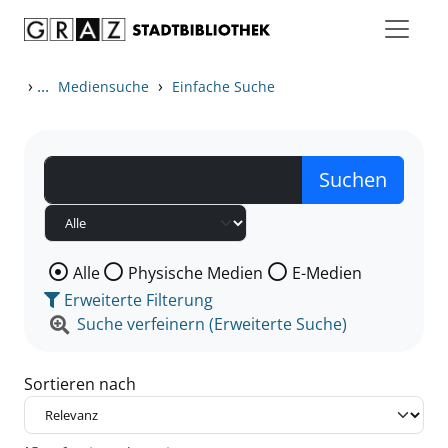
Zum Inhalt springen
Zu den Suchfiltern springen
Zur Trefferliste springen
›
...
›
Mediensuche
Einfache Suche
Wählen Sie die Medienart nach der Sie suchen wollen
Alle
Physische Medien
E-Medien
Erweiterte Filterung
Suche verfeinern (Erweiterte Suche)
Sortieren nach