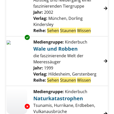
Aufstieg und Niedergang einer
faszinierenden Tiergruppe
Suche nach diesem Verfasser
Jahr:
2002
Verlag:
München, Dorling
Kindersley
Reihe:
Sehen
Staunen
Wissen
Exemplar-Details von Wale und Robben anze
Mediengruppe:
Kinderbuch
Wale und Robben
die faszinierende Welt der
Meeressäuger
Suche nach diesem Verfasser
Jahr:
1999
Verlag:
Hildesheim, Gerstenberg
Reihe:
Sehen
Staunen
Wissen
Mediengruppe:
Kinderbuch
Naturkatastrophen
Tsunamis, Hurrikane, Erdbeben,
Exemplar-Details von Naturkatastrophen anz
Vulkanausbrüche