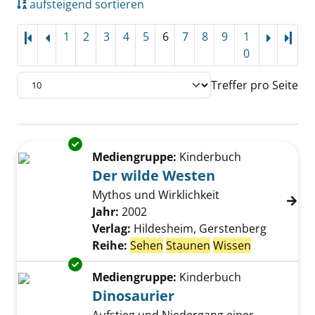
aufsteigend sortieren
1
2
3
4
5
6
7
8
9
1
Letz
0
Treffer pro Seite
Suchergebnis
Exemplar-Details von Der wilde Westen anze
Zu den Suchfiltern springen
Mediengruppe:
Kinderbuch
Der wilde Westen
Mythos und Wirklichkeit
Suche nach diesem Verfasser
Jahr:
2002
Verlag:
Hildesheim, Gerstenberg
Reihe:
Sehen
Staunen
Wissen
Exemplar-Details von Dinosaurier anzeigen
Mediengruppe:
Kinderbuch
Dinosaurier