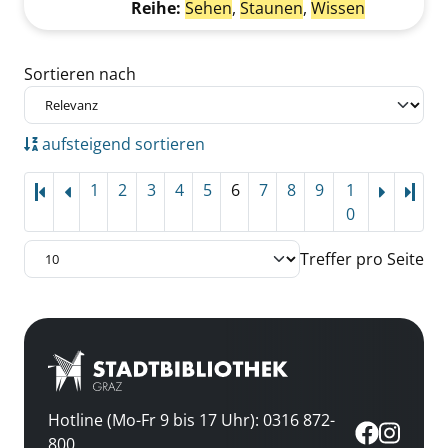
Reihe:
Sehen
,
Staunen
,
Wissen
Zu den Suchfiltern springen
Sortieren nach
aufsteigend sortieren
1
2
3
4
5
6
7
8
9
1
Letz
0
Treffer pro Seite
Hotline (Mo-Fr 9 bis 17 Uhr): 0316 872-
800