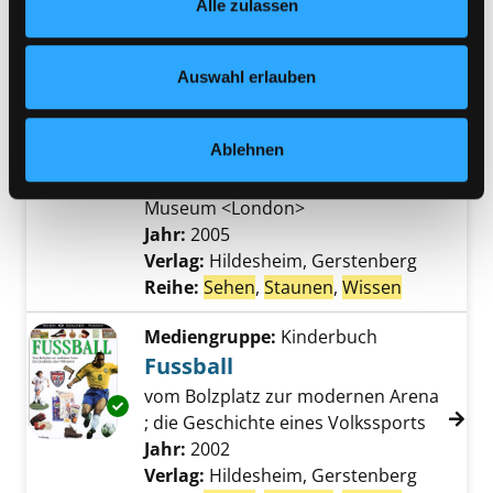
Alle zulassen
jederzeit widerrufen und Ihre Einstellungen verändern.
Reihe:
Sehen
,
Staunen
,
Wissen
Nähere Informationen finden Sie in unserer
Datenschutzerklärung
und in unserem
Impressum
.
Mediengruppe:
Kinderbuch
Auswahl erlauben
Die grossen Entdecker
die bedeutendsten Expeditionen
Exemplar-Details von Die grossen Entdecker
Ablehnen
vom Altertum bis heute
Verfasser:
National Maritime
Museum <London>
Suche nach diesem Ve
Jahr:
2005
Verlag:
Hildesheim, Gerstenberg
Reihe:
Sehen
,
Staunen
,
Wissen
Mediengruppe:
Kinderbuch
Fussball
vom Bolzplatz zur modernen Arena
Exemplar-Details von Fussball anzeigen
; die Geschichte eines Volkssports
Suche nach diesem Verfasser
Jahr:
2002
Verlag:
Hildesheim, Gerstenberg