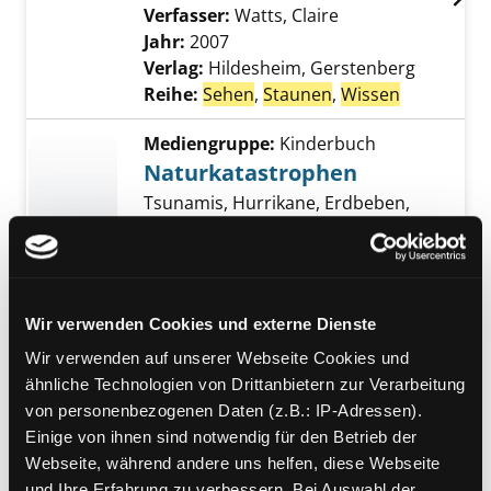
Verfasser:
Watts, Claire
Suche nach diese
Jahr:
2007
Verlag:
Hildesheim, Gerstenberg
Reihe:
Sehen
,
Staunen
,
Wissen
Mediengruppe:
Kinderbuch
Naturkatastrophen
Tsunamis, Hurrikane, Erdbeben,
Vulkanausbrüche
Verfasser:
Watts, Claire
Jahr:
2007
Übergeordnetes Werk:
Wir verwenden Cookies und externe Dienste
Umweltchaos & Klimawandel
Wir verwenden auf unserer Webseite Cookies und
Mediengruppe:
Sachbuch
ähnliche Technologien von Drittanbietern zur Verarbeitung
Naturkatastrophen
von personenbezogenen Daten (z.B.: IP-Adressen).
Einige von ihnen sind notwendig für den Betrieb der
Tsunamis, Hurrikane, Erdbeben,
Webseite, während andere uns helfen, diese Webseite
Vulkanausbrüche
und Ihre Erfahrung zu verbessern. Bei Auswahl der