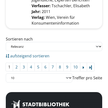
Jugendliche, Experten berichten
Verfasser:
Tschachler, Elisabeth
Suche nac
Jahr:
2011
Verlag:
Wien, Verein für
Konsumenteninformation
Zu den Suchfiltern springen
Sortieren nach
aufsteigend sortieren
1
2
3
4
5
6
7
8
9
10
Letzte Se
Treffer pro Seite