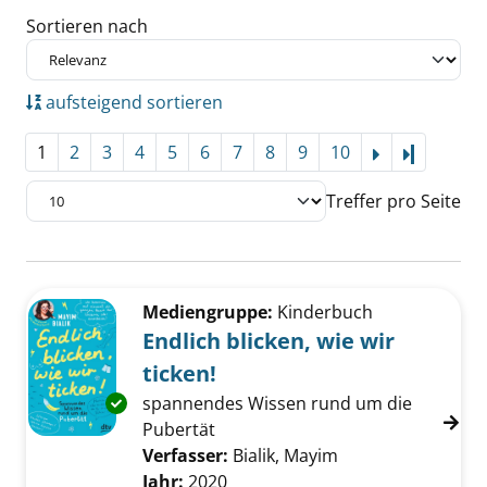
Sortieren nach
aufsteigend sortieren
1
2
3
4
5
6
7
8
9
10
Letzte Se
Treffer pro Seite
Suchergebnis
Zu den Suchfiltern springen
Mediengruppe:
Kinderbuch
Endlich blicken, wie wir
ticken!
spannendes Wissen rund um die
Exemplar-Details von Endlich blicken, wie wir
Pubertät
Verfasser:
Bialik, Mayim
Suche nach diese
Jahr:
2020