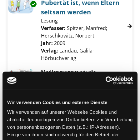
Pubertät ist, wenn Eltern
Exemplar-Details von Pubertät ist, wenn Elt
seltsam werden
Lesung
Verfasser:
Spitzer, Manfred
;
Herschkowitz, Norbert
Suche nach diesem
Jahr:
2009
Verlag:
Landau, Galila-
Hörbuchverlag
Mediengruppe:
eAudio
Liebes-Erklärungen
ein Sex-Hörbuch
Verfasser:
Richter, Nikola
Suche nach dies
Wir verwenden Cookies und externe Dienste
Jahr:
2009
Verlag:
HÖRCOMPANY
Vorbestellbar:
Ja
Nein
Wir verwenden auf unserer Webseite Cookies und
Voraussichtlich entliehen bis:
ähnliche Technologien von Drittanbietern zur Verarbeitung
Exemplar-Details von Pubertät anzeigen
von personenbezogenen Daten (z.B.: IP-Adressen).
Mediengruppe:
Literatur CD
Einige von ihnen sind notwendig für den Betrieb der