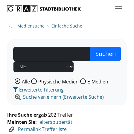
Zum Inhalt springen
Zu den Suchfiltern springen
Zur Trefferliste springen
›
...
›
Mediensuche
Einfache Suche
Wählen Sie die Medienart nach der Sie suchen wollen
Alle
Physische Medien
E-Medien
Erweiterte Filterung
Suche verfeinern (Erweiterte Suche)
Ihre Suche ergab
202 Treffer
Meinten Sie:
alterspubertät
Permalink Trefferliste