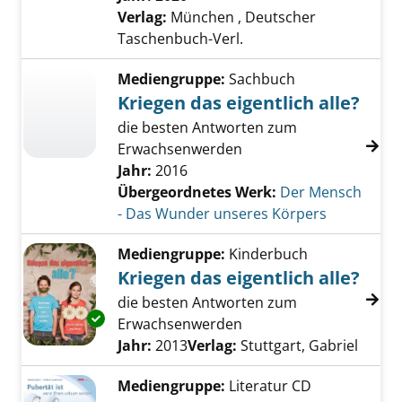
Verlag:
München , Deutscher
Taschenbuch-Verl.
Mediengruppe:
Sachbuch
Kriegen das eigentlich alle?
die besten Antworten zum
Erwachsenwerden
Jahr:
2016
Übergeordnetes Werk:
Der Mensch
- Das Wunder unseres Körpers
Mediengruppe:
Kinderbuch
Kriegen das eigentlich alle?
die besten Antworten zum
Exemplar-Details von Kriegen das eigentlich a
Erwachsenwerden
Suche nach diesem Verfasser
Jahr:
2013
Verlag:
Stuttgart, Gabriel
Mediengruppe:
Literatur CD