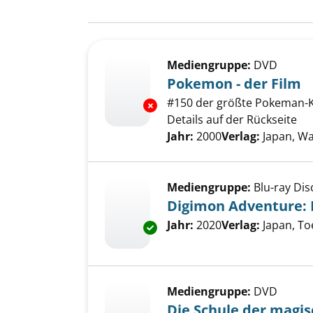
Suchergebnis
Zu den Suchfiltern springen
Mediengruppe:
DVD
Pokemon - der Film
#150 der größte Pokeman-Ka
Exemplar-Details von Pokemon 
Details auf der Rückseite
Suche nach diesem Verfass
Jahr:
2000
Verlag:
Japan, W
Mediengruppe:
Blu-ray Dis
Digimon Adventure: L
Suche nach diesem Verfass
Jahr:
2020
Verlag:
Japan, To
Exemplar-Details von Digimon A
Mediengruppe:
DVD
Die Schule der magis