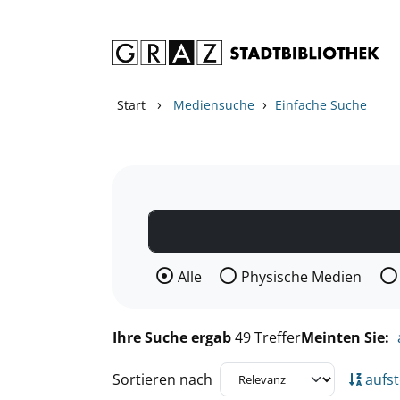
Zum Inhalt springen
Zu den Suchfiltern springen
Zur Trefferliste springen
›
›
Start
Mediensuche
Einfache Suche
Wählen Sie die Medienart nach der Si
Alle
Physische Medien
Ihre Suche ergab
49 Treffer
Meinten Sie:
Sortieren nach
aufst