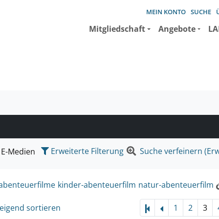
MEIN KONTO
SUCHE
Mitgliedschaft
Angebote
LA
e suchen wollen.
Erweiterte Filterung
Suche verfeinern (Erw
E-Medien
abenteuerfilme
kinder-abenteuerfilm
natur-abenteuerfilm
eigend sortieren
1
2
3