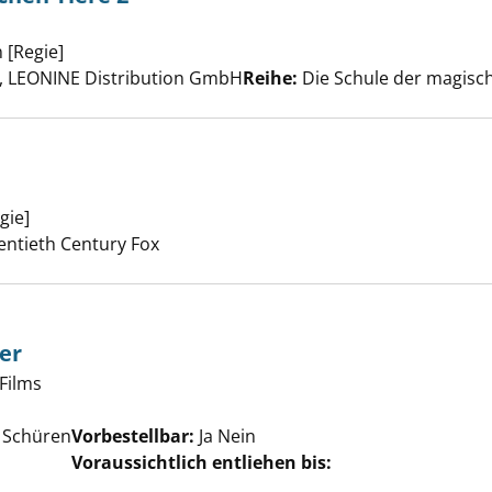
le der magischen Tiere 2 anzeigen
 [Regie]
Suche nach diesem Verfasser
 LEONINE Distribution GmbH
Reihe:
Die Schule der magisch
gie]
Suche nach diesem Verfasser
h anzeigen
wentieth Century Fox
er
Films
uche nach diesem Verfasser
 Schüren
Vorbestellbar:
Ja
Nein
Voraussichtlich entliehen bis: