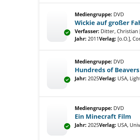
Mediengruppe:
DVD
Wickie auf großer Fa
Verfasser:
Ditter, Christian 
Exemplar-Details von Wickie au
Jahr:
2011
Verlag:
[o.O.], C
Mediengruppe:
DVD
Hundreds of Beavers
Suche nach diesem Verfass
Jahr:
2025
Verlag:
USA, Lig
Exemplar-Details von Hundred
Mediengruppe:
DVD
Ein Minecraft Film
Suche nach diesem Verfass
Jahr:
2025
Verlag:
USA, Uni
Exemplar-Details von Ein Minec