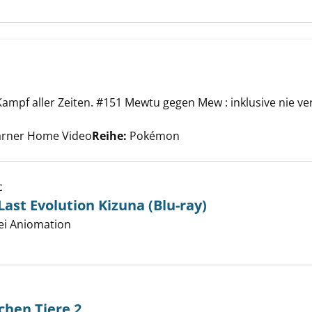
mpf aller Zeiten. #151 Mewtu gegen Mew : inklusive nie ve
- der Film anzeigen
er
arner Home Video
Reihe:
Pokémon
c
ast Evolution Kizuna (Blu-ray)
er
ei Aniomation
dventure: Last Evolution Kizuna (Blu-ray) anzeigen
chen Tiere 2