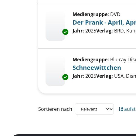
Mediengruppe:
DVD
Der Prank - April, Apr
Suche nach diesem Verfass
Jahr:
2025
Verlag:
BRD, Kun
Exemplar-Details von Der Prank 
Mediengruppe:
Blu-ray Dis
Schneewittchen
Suche nach diesem Verfass
Jahr:
2025
Verlag:
USA, Dis
Exemplar-Details von Schneew
Zu den Suchfiltern springen
Sortieren nach
aufst