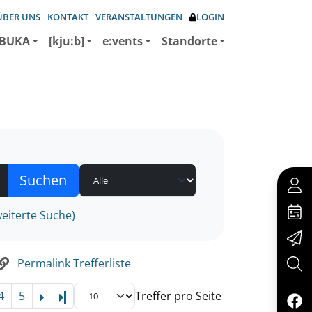
ÜBER UNS
KONTAKT
VERANSTALTUNGEN
LOGIN
BUKA
[kju:b]
e:vents
Standorte
eiterte Suche)
Permalink Trefferliste
4
5
Treffer pro Seite
Letzte Seite