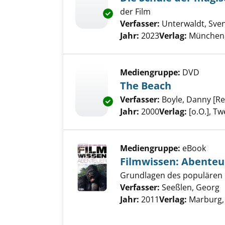
der Film
Exemplar-Details von Die Schu
Verfasser:
Unterwaldt, Sven
Jahr:
2023
Verlag:
München,
Mediengruppe:
DVD
The Beach
Verfasser:
Boyle, Danny [Re
Exemplar-Details von The Beac
Jahr:
2000
Verlag:
[o.O.], T
Mediengruppe:
eBook
Filmwissen: Abenteu
Grundlagen des populären 
Verfasser:
Seeßlen, Georg
S
Jahr:
2011
Verlag:
Marburg,