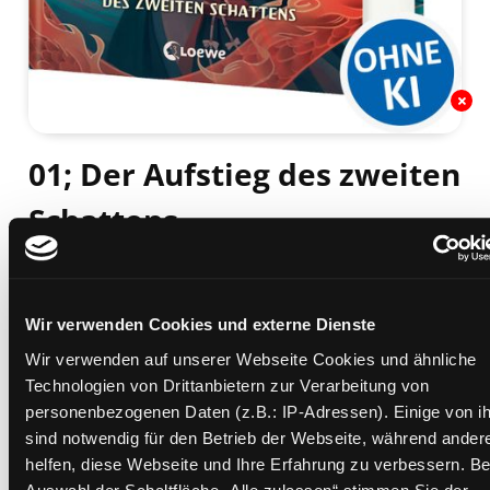
01; Der Aufstieg des zweiten
Schattens
Mediengruppe:
Kinderbuch
Suche nach diesem Verfasser
Beschreibung ein-/ausblenden
Wir verwenden Cookies und externe Dienste
Mehr Informationen ein-/ausblenden
Wir verwenden auf unserer Webseite Cookies und ähnliche
Technologien von Drittanbietern zur Verarbeitung von
personenbezogenen Daten (z.B.: IP-Adressen). Einige von i
sind notwendig für den Betrieb der Webseite, während ander
Exemplare
helfen, diese Webseite und Ihre Erfahrung zu verbessern. Be