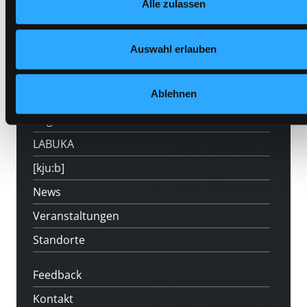
Alle zulassen
Hotline (Mo-Fr 9 bis 17 Uhr): 0316 872-
Auswahl erlauben
800
Ablehnen
Mitgliedschaft
Angebote
LABUKA
[kju:b]
News
Veranstaltungen
Standorte
Feedback
Kontakt