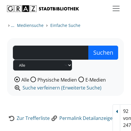
Zum Inhalt springen
Zur Detailanzeige springen
›
...
›
Mediensuche
Einfache Suche
Wählen Sie die Medienart nach der Sie suchen wollen
Alle
Physische Medien
E-Medien
Suche verfeinern (Erweiterte Suche)
92
Vorhe
Zur Trefferliste
Permalink Detailanzeige
vo
247