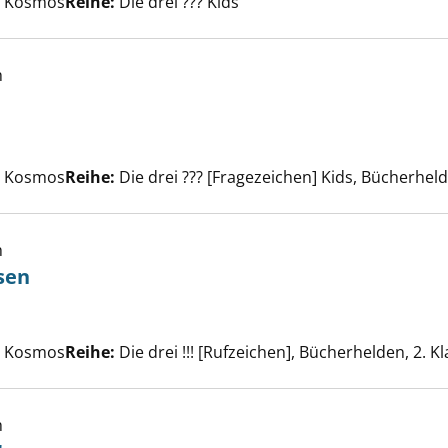
t, Kosmos
Reihe:
Die drei ??? Kids
h
der Wüste anzeigen
che nach diesem Verfasser
t, Kosmos
Reihe:
Die drei ??? [Fragezeichen] Kids, Bücherheld
h
sen
 gute Spürnasen anzeigen
he nach diesem Verfasser
t, Kosmos
Reihe:
Die drei !!! [Rufzeichen], Bücherhelden, 2. K
h