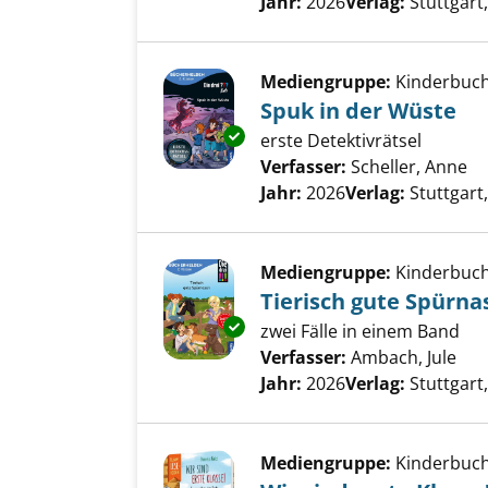
Jahr:
2026
Verlag:
Stuttgar
Mediengruppe:
Kinderbuc
Spuk in der Wüste
Exemplar-Details von Spuk in 
erste Detektivrätsel
Verfasser:
Scheller, Anne
Su
Jahr:
2026
Verlag:
Stuttgar
Mediengruppe:
Kinderbuc
Tierisch gute Spürna
Exemplar-Details von Tierisch
zwei Fälle in einem Band
Verfasser:
Ambach, Jule
Suc
Jahr:
2026
Verlag:
Stuttgar
Mediengruppe:
Kinderbuc