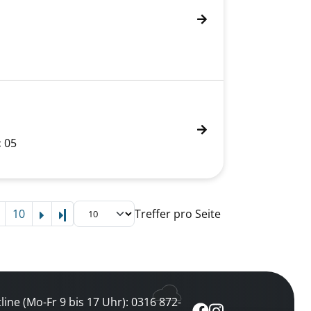
:
05
10
Treffer pro Seite
Letzte Seite
line (Mo-Fr 9 bis 17 Uhr): 0316 872-