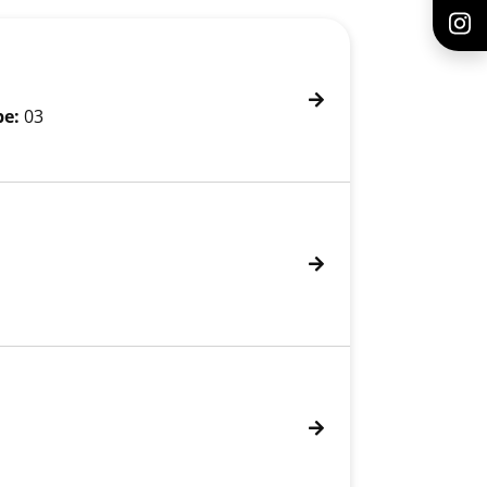
be:
03