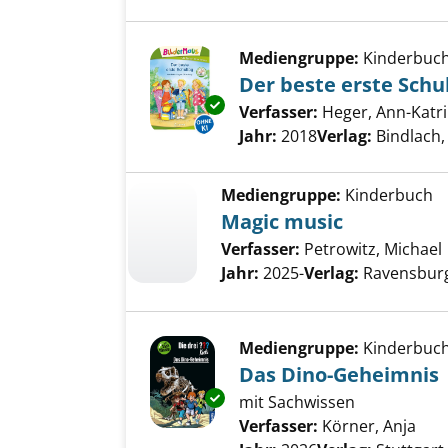
Mediengruppe:
Kinderbuc
Der beste erste Schu
Exemplar-Details von Der best
Verfasser:
Heger, Ann-Katr
Jahr:
2018
Verlag:
Bindlach
Mediengruppe:
Kinderbuch
Magic music
Verfasser:
Petrowitz, Michael
Jahr:
2025-
Verlag:
Ravensburg
Mediengruppe:
Kinderbuc
Das Dino-Geheimnis
Exemplar-Details von Das Din
mit Sachwissen
Verfasser:
Körner, Anja
Suc