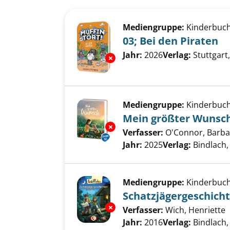
Suchergebnis
Zu den Suchfiltern springen
Mediengruppe:
Kinderbuc
03; Bei den Piraten
Suche nach diesem Verfass
Jahr:
2026
Verlag:
Stuttgart,
Exemplar-Details von 03; Bei d
Mediengruppe:
Kinderbuc
Mein größter Wunsc
Exemplar-Details von Mein gr
Verfasser:
O'Connor, Barba
Jahr:
2025
Verlag:
Bindlach
Mediengruppe:
Kinderbuc
Schatzjägergeschich
Exemplar-Details von Schatzjä
Verfasser:
Wich, Henriette
S
Jahr:
2016
Verlag:
Bindlach