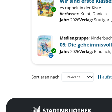
Wir sind erste Klasse
es rappelt in der Kiste
Exemplar-Details von Wir sind 
Verfasser:
Kulot, Daniela
Su
Jahr:
2026
Verlag:
Stuttgar
Mediengruppe:
Kinderbuc
05; Die geheimnisvo
Exemplar-Details von 05; Die 
Suche nach diesem Verfass
Jahr:
2026
Verlag:
Bindlach
Zu den Suchfiltern springen
Sortieren nach
aufst