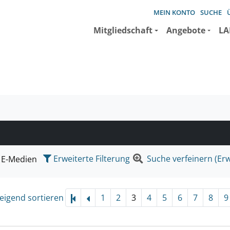
MEIN KONTO
SUCHE
Mitgliedschaft
Angebote
LA
e suchen wollen.
Erweiterte Filterung
Suche verfeinern (Erw
E-Medien
eigend sortieren
1
2
3
4
5
6
7
8
9