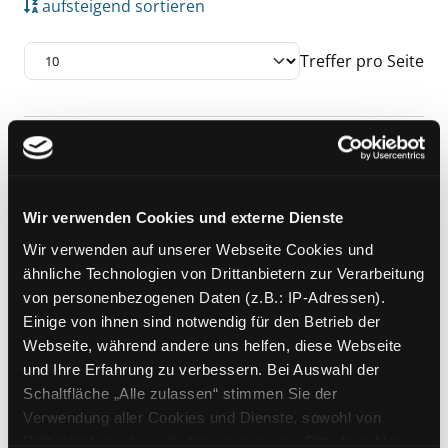
aufsteigend sortieren
Treffer pro Seite
Suchergebnis
Zu den Suchfiltern springen
Mediengruppe:
Sachbuch
Beef Buddies
das Kochbuch für echte Kerle
Wir verwenden Cookies und externe Dienste
Exemplar-Details von Beef Buddies anzeigen
Verfasser:
Buchholz,
Frank
;
Chakall
;
Wir verwenden auf unserer Webseite Cookies und
Rose, Tarik
Suche nach diesem Verfasser
ähnliche Technologien von Drittanbietern zur Verarbeitung
Jahr:
2014
von personenbezogenen Daten (z.B.: IP-Adressen).
Verlag:
Neustadt an der
Einige von ihnen sind notwendig für den Betrieb der
Weinstraße, Neuer Umschau-
Webseite, während andere uns helfen, diese Webseite
Buchverl.
und Ihre Erfahrung zu verbessern. Bei Auswahl der
Schaltfläche „Alle zulassen“ stimmen Sie der
Verwendung aller Cookies und Dienste, sowohl von
Zu den Suchfiltern springen
Sortieren nach
Drittanbietern als auch den eigenen, zu. Bitte beachten