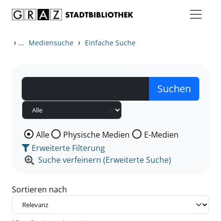
Zum Inhalt springen
Zu den Suchfiltern springen
Zur Trefferliste springen
›
...
›
Mediensuche
Einfache Suche
Wählen Sie die Medienart nach der Sie suchen wollen
Alle
Physische Medien
E-Medien
Erweiterte Filterung
Suche verfeinern (Erweiterte Suche)
Sortieren nach