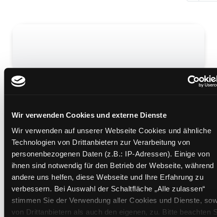
Die Leute von Birka
So lebten die Wikinger
Mediengruppe:
Kinderbuch
Wir verwenden Cookies und externe Dienste
Verfasser:
Wahl, Mats
;
Ambrosiani, Björn
Wir verwenden auf unserer Webseite Cookies und ähnliche
Übergeordnetes Werk:
Die Welt der Wikinger
Technologien von Drittanbietern zur Verarbeitung von
personenbezogenen Daten (z.B.: IP-Adressen). Einige von
Mehr Informationen ein-/ausblenden
ihnen sind notwendig für den Betrieb der Webseite, während
andere uns helfen, diese Webseite und Ihre Erfahrung zu
Medium auf die Postliste setzen
verbessern. Bei Auswahl der Schaltfläche „Alle zulassen“
stimmen Sie der Verwendung aller Cookies und Dienste, sow
von Drittanbietern als auch den eigenen, zu. Bitte beachten S