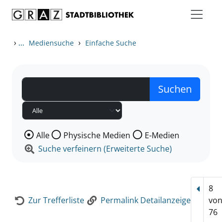
Zum Inhalt springen
Zur Detailanzeige springen
›
...
›
Mediensuche
Einfache Suche
Wählen Sie die Medienart nach der Sie suchen wollen
Alle
Physische Medien
E-Medien
Suche verfeinern (Erweiterte Suche)
8
Vorhe
Zur Trefferliste
Permalink Detailanzeige
vo
76